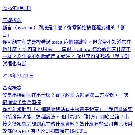
2026年8月3日
基礎概念
斷言（assertion）到底是什麼？從零開始搞懂程式裡的「斷
言」
你可能在程式碼裡看過 assert 這個關鍵字，但完全不知道它在
做什麼。 你可能也想過——這跟 if…throw 錯誤處理有什麼不
一樣？為什麼不乾脆都用 if 就好？ 你甚至可能聽過「單元測
試裡也有斷...
2026年7月31日
基礎概念
發票串接到底在串什麼？從財政部 API 到第三方服務，一次
搞懂電子發票串接
你可能常聽到「這個購物網站有串接電子發票」「我們系統要
串接發票功能」這種說法。 但串接的「對方」到底是誰？串
接之後系統之間到底在傳什麼資料？為什麼有些公司自己接財
政部的 API，有些公司卻寧願花錢找第...