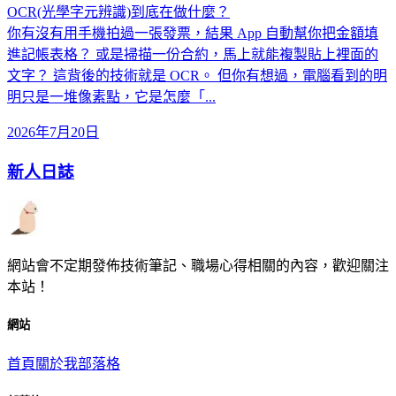
OCR(光學字元辨識)到底在做什麼？
你有沒有用手機拍過一張發票，結果 App 自動幫你把金額填
進記帳表格？ 或是掃描一份合約，馬上就能複製貼上裡面的
文字？ 這背後的技術就是 OCR。 但你有想過，電腦看到的明
明只是一堆像素點，它是怎麼「...
2026年7月20日
新人日誌
網站會不定期發佈技術筆記、職場心得相關的內容，歡迎關注
本站！
網站
首頁
關於我
部落格