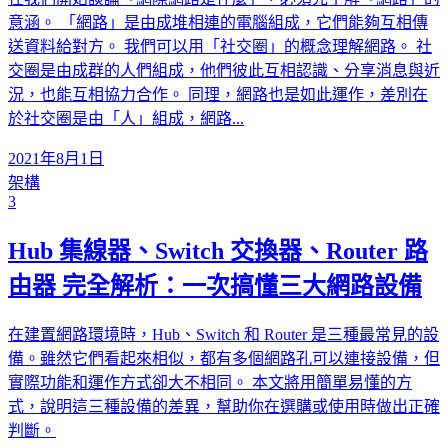
意涵。 「網路」是由成堆相連的電腦組成，它們能夠互相傳
送資料給對方。 我們可以用「社交圈」的概念理解網路。 社
交圈是由成群的人們組成，他們彼此互相認識、分享消息與近
況，也能互相協力合作。 同理，網路也是如此運作，差別在
於社交圈是由「人」組成，網路...
2021年8月1日
架構
3
Hub 集線器、Switch 交換器、Router 路
由器 完全解析：一次搞懂三大網路設備
在建置網路環境時，Hub、Switch 和 Router 是三種最常見的設
備。雖然它們看起來相似，都有多個網路孔可以連接設備，但
實際功能和運作方式卻大不相同。 本文將用簡單易懂的方
式，說明這三種設備的差異，幫助你在選購或使用時做出正確
判斷。