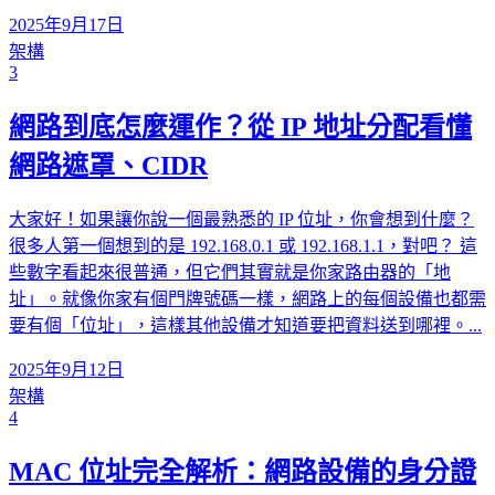
2025年9月17日
架構
3
網路到底怎麼運作？從 IP 地址分配看懂
網路遮罩、CIDR
大家好！如果讓你說一個最熟悉的 IP 位址，你會想到什麼？
很多人第一個想到的是 192.168.0.1 或 192.168.1.1，對吧？ 這
些數字看起來很普通，但它們其實就是你家路由器的「地
址」。就像你家有個門牌號碼一樣，網路上的每個設備也都需
要有個「位址」，這樣其他設備才知道要把資料送到哪裡。...
2025年9月12日
架構
4
MAC 位址完全解析：網路設備的身分證