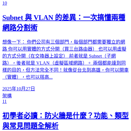
10
Subnet 與 VLAN 的差異：一次搞懂兩種
網路分割術
想像一下： 你們公司有三個部門，每個部門都需要獨立的網
路 你可以用實體的方式分開（買三台路由器） 也可以用虛擬
的方式分開（在交換器上設定） 前者就是 Subnet（子網
路），後者就是 VLAN（虛擬區域網路）。 兩個都能達到同
樣的目的，但方法完全不同！就像從台北到高雄，你可以開車
（實體），也可以搭高...
2025年10月27日
架構
11
初學者必讀：防火牆是什麼？功能、類型
與常見問題全解析