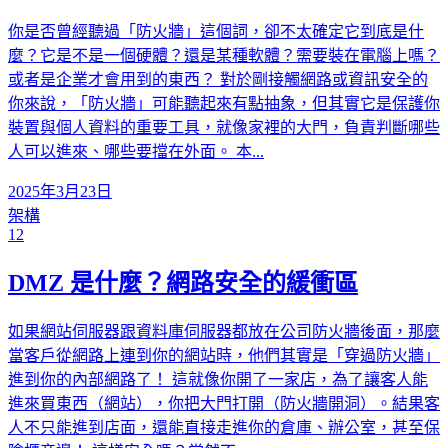
你是否曾經聽過「防火牆」這個詞，卻不太確定它到底是什
麼？它是不是一個硬體？還是某種軟體？需要裝在電腦上嗎？
或者是企業才會用到的東西？ 對於剛接觸網路或資訊安全的
你來說，「防火牆」可能聽起來有點抽象，但其實它是保護你
裝置與個人資料的重要工具，就像家裡的大門，負責判斷哪些
人可以進來、哪些要擋在外面。 本...
2025年3月23日
架構
12
DMZ 是什麼？網路安全的緩衝區
如果網站伺服器跟資料庫伺服器都放在公司防火牆後面，那麼
當客戶從網路上連到你的網站時，他們其實是「穿過防火牆」
進到你的內部網路了！ 這就像你開了一家店，為了讓客人能
進來買東西（網站），你把大門打開（防火牆開洞）。結果客
人不只能進到店面，還能直接走進你的倉庫、辦公室，甚至保