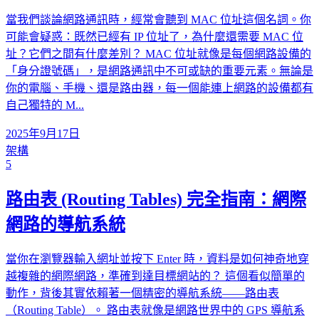
當我們談論網路通訊時，經常會聽到 MAC 位址這個名詞。你
可能會疑惑：既然已經有 IP 位址了，為什麼還需要 MAC 位
址？它們之間有什麼差別？ MAC 位址就像是每個網路設備的
「身分證號碼」，是網路通訊中不可或缺的重要元素。無論是
你的電腦、手機、還是路由器，每一個能連上網路的設備都有
自己獨特的 M...
2025年9月17日
架構
5
路由表 (Routing Tables) 完全指南：網際
網路的導航系統
當你在瀏覽器輸入網址並按下 Enter 時，資料是如何神奇地穿
越複雜的網際網路，準確到達目標網站的？ 這個看似簡單的
動作，背後其實依賴著一個精密的導航系統——路由表
（Routing Table）。 路由表就像是網路世界中的 GPS 導航系