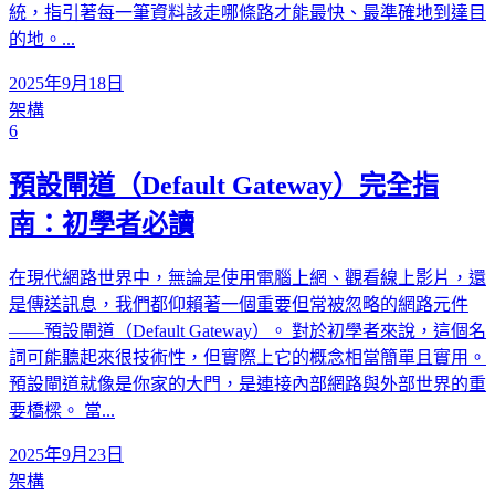
統，指引著每一筆資料該走哪條路才能最快、最準確地到達目
的地。...
2025年9月18日
架構
6
預設閘道（Default Gateway）完全指
南：初學者必讀
在現代網路世界中，無論是使用電腦上網、觀看線上影片，還
是傳送訊息，我們都仰賴著一個重要但常被忽略的網路元件
——預設閘道（Default Gateway）。 對於初學者來說，這個名
詞可能聽起來很技術性，但實際上它的概念相當簡單且實用。
預設閘道就像是你家的大門，是連接內部網路與外部世界的重
要橋樑。 當...
2025年9月23日
架構