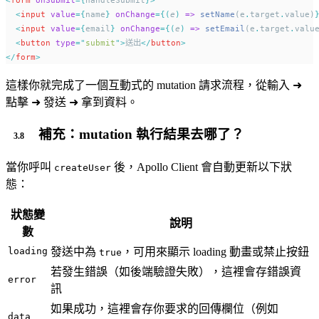
<
form
onSubmit
={
handleSubmit
}>
<
input
value
={
name
} 
onChange
={(
e
)
=>
setName
(e
.
target
.
value)
<
input
value
={
email
} 
onChange
={(
e
)
=>
setEmail
(e
.
target
.
valu
<
button
type
=
"
submit
"
>
送出
</
button
>
</
form
>
這樣你就完成了一個互動式的 mutation 請求流程，從輸入 ➜
點擊 ➜ 發送 ➜ 拿到資料。
補充：mutation 執行結果去哪了？
當你呼叫
後，Apollo Client 會自動更新以下狀
createUser
態：
狀態變
說明
數
loading
發送中為
，可用來顯示 loading 動畫或禁止按鈕
true
若發生錯誤（如後端驗證失敗），這裡會存錯誤資
error
訊
如果成功，這裡會存你要求的回傳欄位（例如
data