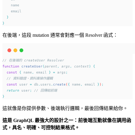
    name
    email
}
}
在後端，這段 mutation 通常會對應一個 Resolver 函式：
// 在後端的 createUser Resolver
function
createUser
(
parent
,
args
,
context
)
{
const
{
name
,
email
}
=
args
;
// 資料驗證、資料庫操作邏輯
const
user
=
db
.
users
.
create
(
{
name
,
email
}
)
;
return
user
;
// 回傳給前端
}
這就像是你提供參數、後端執行邏輯，最後回傳結果給你。
這是 GraphQL 最強大的設計之一：前後端互動就像在調用函
式，具名、明確、可控制結果格式。