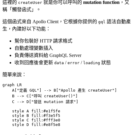
這裡的
就是你可以呼叫的
mutation function
，又
createUser
稱「觸發函式」。
這個函式來自 Apollo Client，它根據你提供的
語法自動產
gql
生，內建好以下功能：
幫你包裝好 HTTP 請求格式
自動處理變數插入
負責傳送資料給 GraphQL Server
收到回應後會更新
/
/
狀態
data
error
loading
簡單來說：
graph LR

    A["定義 GQL"] --> B["Apollo 產生 createUser"]

    B --> C["呼叫 createUser()"]

    C --> D["發送 mutation 請求"]

    style A fill:#e1f5fe

    style B fill:#f3e5f5

    style C fill:#fff3e0

    style D fill:#e8f5e8