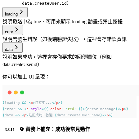
）
data.createUser.id
loading
說明
發送中為 true，可用來顯示 loading 動畫或禁止按鈕
error
說明
若發生錯誤（如後端驗證失敗），這裡會存錯誤資訊
data
說明
如果成功，這裡會存你要求的回傳欄位（例如
data.createUser.id）
你可以加上 UI 呈現：
{
loading
&&
<
p
>
建立中...
</
p
>}
{
error
&&
<
p
style
={{
color
:
'
red
'
}}>{
error
.
message
}</
p
>}
{
data
&&
<
p
>
註冊成功！歡迎 
{
data
.
createUser
.
name
}</
p
>}
🔄 實務上補充：成功後常見動作