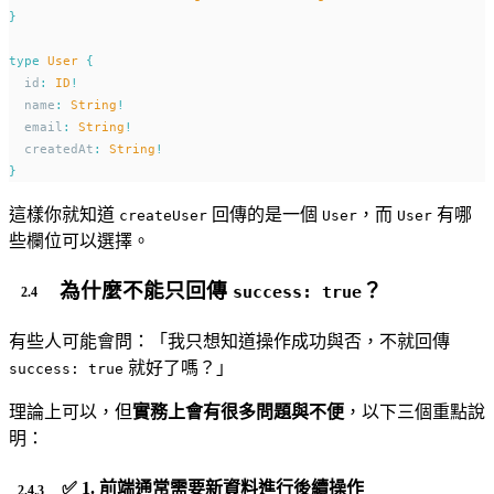
}
type
User
{
  id
:
ID
!
  name
:
String
!
  email
:
String
!
  createdAt
:
String
!
}
這樣你就知道
回傳的是一個
，而
有哪
createUser
User
User
些欄位可以選擇。
為什麼不能只回傳
？
success: true
有些人可能會問：「我只想知道操作成功與否，不就回傳
就好了嗎？」
success: true
理論上可以，但
實務上會有很多問題與不便
，以下三個重點說
明：
✅ 1.
前端通常需要新資料進行後續操作