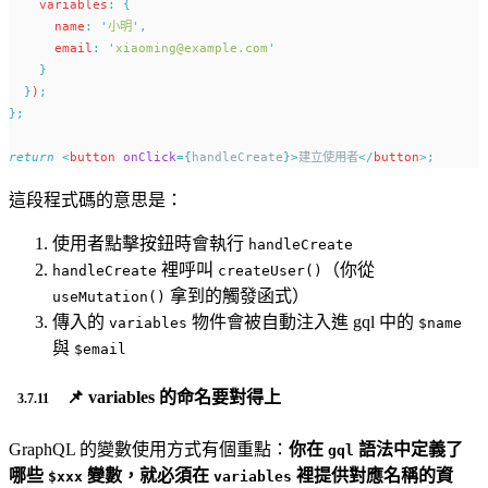
    variables
:
{
      name
:
'
小明
'
,
      email
:
'
xiaoming@example.com
'
}
}
)
;
};
return
<
button
onClick
={
handleCreate
}>
建立使用者
</
button
>;
這段程式碼的意思是：
使用者點擊按鈕時會執行
handleCreate
裡呼叫
（你從
handleCreate
createUser()
拿到的觸發函式）
useMutation()
傳入的
物件會被自動注入進 gql 中的
variables
$name
與
$email
📌 variables 的命名要對得上
GraphQL 的變數使用方式有個重點：
你在
語法中定義了
gql
哪些
變數，就必須在
裡提供對應名稱的資
$xxx
variables