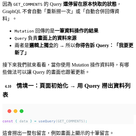
因為
的 Query
還停留在原本快取的狀態
，
GET_COMMENTS
GraphQL 不會自動「重新撈一次」或「自動合併回傳資
料」。
回傳的是
一筆資料操作的結果
Mutation
負責
畫面上的資料來源
Query
兩者是
邏輯上獨立
的 → 所以
你得告訴 Query：「我要更
新了」
接下來我們就來看看，當你使用 Mutation 操作資料時，有哪
些做法可以讓 Query 的畫面也跟著更新。
情境一：頁面初始化 → 用 Query 撈出資料列
表
const
{
 data 
}
=
useQuery
(GET_COMMENTS)
;
這會撈出一整包留言，例如畫面上顯示的十筆留言。