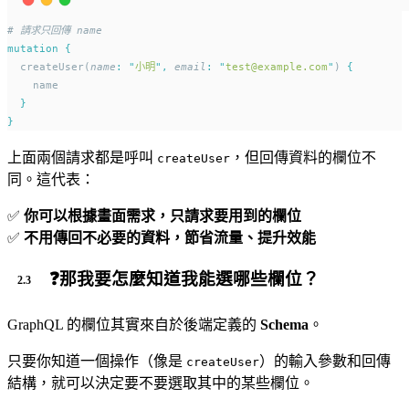
# 請求只回傳 name
mutation
{
  createUser(
name
:
"
小明
"
,
email
:
"
test@example.com
"
) 
{
    name
}
}
上面兩個請求都是呼叫
，但回傳資料的欄位不
createUser
同。這代表：
✅
你可以根據畫面需求，只請求要用到的欄位
✅
不用傳回不必要的資料，節省流量、提升效能
❓那我要怎麼知道我能選哪些欄位？
GraphQL 的欄位其實來自於後端定義的
Schema
。
只要你知道一個操作（像是
）的輸入參數和回傳
createUser
結構，就可以決定要不要選取其中的某些欄位。