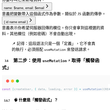
name: $name, email: $email
意義
把變數帶入這個函式作為參數，類似於 JS 函數的傳參。
{ id name email }
意義
表示你希望伺服器回傳的欄位。你只會拿到這裡選的資
料，其他欄位（例如密碼）不會自動出現。
📌 記得：這段語法只是一個「定義」，它不會真
的執行，必須搭配
來發送請求。
useMutation
第二步：使用
，取得「觸發函
useMutation
式」
const
[
createUser
,
{
 data
,
 loading
,
 error 
}]
=
useMutation
(CRE
🧠 什麼是「觸發函式」？