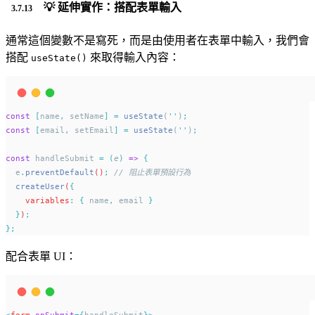
💡 延伸實作：搭配表單輸入
通常這個變數不是寫死，而是由使用者在表單中輸入，我們會
搭配
來取得輸入內容：
useState()
const
[
name
,
 setName
]
=
useState
(
''
)
;
const
[
email
,
 setEmail
]
=
useState
(
''
)
;
const
 handleSubmit 
=
(
e
)
=>
{
e
.
preventDefault
()
;
// 阻止表單預設行為
createUser
(
{
    variables
:
{
name
,
email
}
}
)
;
};
配合表單 UI：