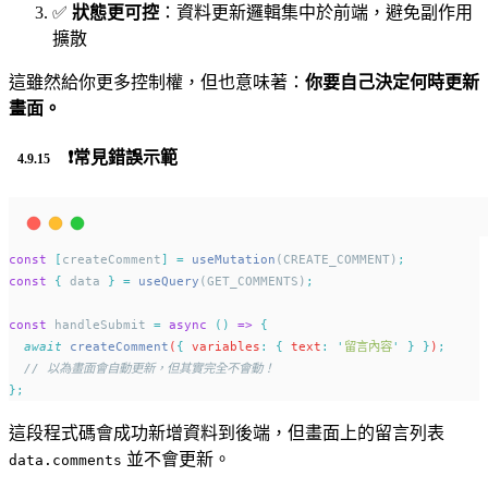
✅
狀態更可控
：資料更新邏輯集中於前端，避免副作用
擴散
這雖然給你更多控制權，但也意味著：
你要自己決定何時更新
畫面。
❗常見錯誤示範
const
[
createComment
]
=
useMutation
(CREATE_COMMENT)
;
const
{
 data 
}
=
useQuery
(GET_COMMENTS)
;
const
 handleSubmit 
=
async
()
=>
{
await
createComment
(
{
 variables
:
{
 text
:
'
留言內容
'
}
}
)
;
// 以為畫面會自動更新，但其實完全不會動！
};
這段程式碼會成功新增資料到後端，但畫面上的留言列表
並不會更新。
data.comments