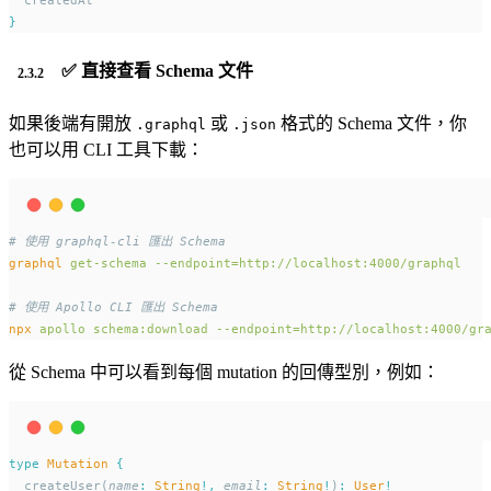
  createdAt
}
✅ 直接查看 Schema 文件
如果後端有開放
或
格式的 Schema 文件，你
.graphql
.json
也可以用 CLI 工具下載：
# 使用 graphql-cli 匯出 Schema
graphql
get-schema
--endpoint=http://localhost:4000/graphql
# 使用 Apollo CLI 匯出 Schema
npx
apollo
schema:download
--endpoint=http://localhost:4000/gr
從 Schema 中可以看到每個 mutation 的回傳型別，例如：
type
Mutation
{
  createUser(
name
:
String
!,
email
:
String
!
)
:
User
!