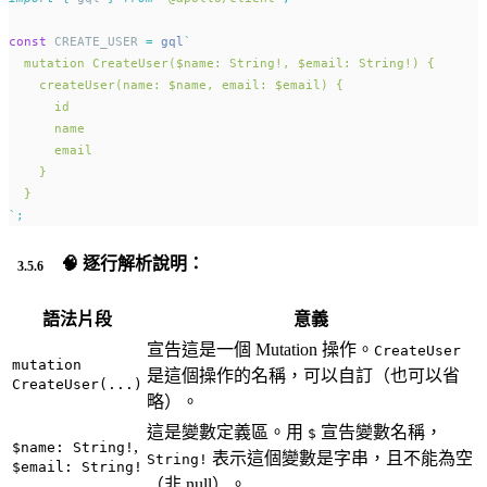
const
 CREATE_USER 
=
gql
`
  mutation CreateUser($name: String!, $email: String!) {
    createUser(name: $name, email: $email) {
      id
      name
      email
    }
  }
`
;
🧠 逐行解析說明：
語法片段
意義
宣告這是一個 Mutation 操作。
CreateUser
mutation
是這個操作的名稱，可以自訂（也可以省
CreateUser(...)
略）。
這是變數定義區。用
宣告變數名稱，
$
,
$name: String!
表示這個變數是字串，且不能為空
String!
$email: String!
（非 null）。