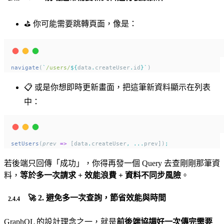
⛳ 你可能需要跳轉頁面，像是：
navigate
(
`
/users/
${
data
.
createUser
.
id
}`
)
📋 或是你想即時更新畫面，把這筆新資料顯示在列表
中：
setUsers
(
prev
=>
 [data
.
createUser
,
...
prev])
;
若後端只回傳「成功」，你得再發一個 Query 去查剛剛那筆資
料，
等於多一次請求 + 效能浪費 + 資料不同步風險
。
🚀 2.
避免多一次查詢，節省效能與時間
GraphQL 的設計理念之一，就是
前後端協調好一次傳完需要