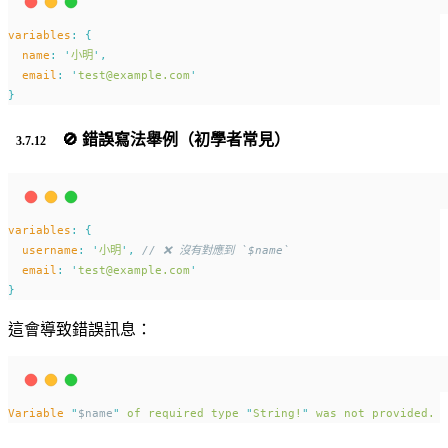
variables
:
{
name
:
'
小明
'
,
email
:
'
test@example.com
'
}
🚫 錯誤寫法舉例（初學者常見）
variables
:
{
username
:
'
小明
'
,
// ❌ 沒有對應到 `$name`
email
:
'
test@example.com
'
}
這會導致錯誤訊息：
Variable
"
$name
"
of
required
type
"
String!
"
was
not
provided.