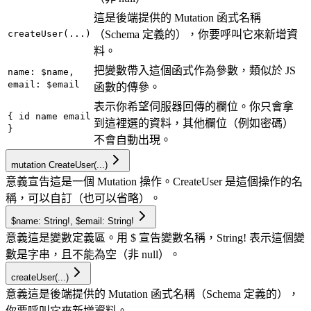
這是後端提供的 Mutation 函式名稱
createUser(...)
（Schema 定義的），你要呼叫它來新增資
料。
把變數帶入這個函式作為參數，類似於 JS
name: $name,
email: $email
函數的傳參。
表示你希望伺服器回傳的欄位。你只會拿
{ id name email
到這裡選的資料，其他欄位（例如密碼）
}
不會自動出現。
mutation CreateUser(...)
意義
宣告這是一個 Mutation 操作。CreateUser 是這個操作的名
稱，可以自訂（也可以省略）。
$name: String!, $email: String!
意義
這是變數定義區。用 $ 宣告變數名稱，String! 表示這個變
數是字串，且不能為空（非 null）。
createUser(...)
意義
這是後端提供的 Mutation 函式名稱（Schema 定義的），
你要呼叫它來新增資料。