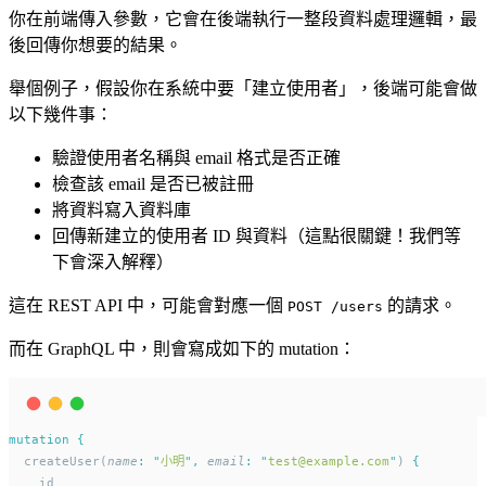
你在前端傳入參數，它會在後端執行一整段資料處理邏輯，最
後回傳你想要的結果。
舉個例子，假設你在系統中要「建立使用者」，後端可能會做
以下幾件事：
驗證使用者名稱與 email 格式是否正確
檢查該 email 是否已被註冊
將資料寫入資料庫
回傳新建立的使用者 ID 與資料（這點很關鍵！我們等
下會深入解釋）
這在 REST API 中，可能會對應一個
的請求。
POST /users
而在 GraphQL 中，則會寫成如下的 mutation：
mutation
{
  createUser(
name
:
"
小明
"
,
email
:
"
test@example.com
"
) 
{
    id