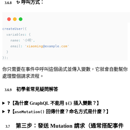
✨ 呼叫方式：
createUser
({
variables
:
 {
name
:
 '小明'
,
email
:
 '
xiaoming
@example
.
com
'
  }
});
你只需要在事件中呼叫這個函式並傳入變數，它就會自動幫你
處理整個請求流程。
初學者常見疑問解答
❓
【為什麼 GraphQL 不能用
插入變數？】
${}
❓【
回傳什麼？命名方式是什麼？】
useMutation()
第三步：發送 Mutation 請求（通常搭配事件