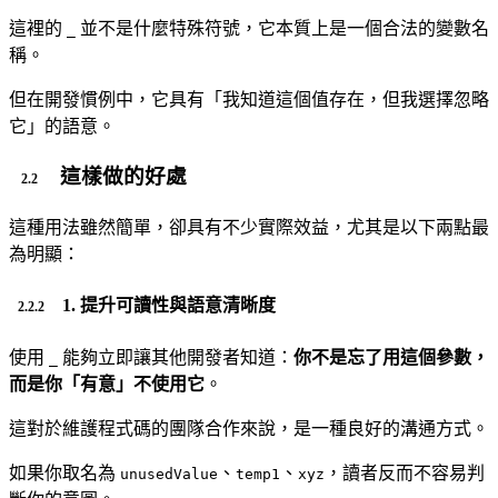
這裡的
並不是什麼特殊符號，它本質上是一個合法的變數名
_
稱。
但在開發慣例中，它具有「我知道這個值存在，但我選擇忽略
它」的語意。
這樣做的好處
這種用法雖然簡單，卻具有不少實際效益，尤其是以下兩點最
為明顯：
1.
提升可讀性與語意清晰度
使用
能夠立即讓其他開發者知道：
你不是忘了用這個參數，
_
而是你「有意」不使用它
。
這對於維護程式碼的團隊合作來說，是一種良好的溝通方式。
如果你取名為
、
、
，讀者反而不容易判
unusedValue
temp1
xyz