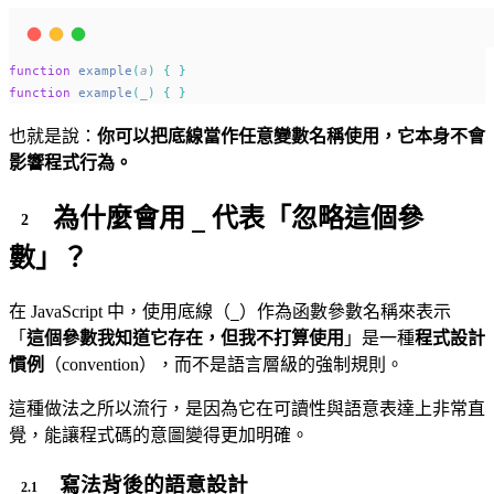
function
example
(
a
)
{
}
function
example
(
_
)
{
}
也就是說：
你可以把底線當作任意變數名稱使用，它本身不會
影響程式行為。
為什麼會用
代表「忽略這個參
_
數」？
在 JavaScript 中，使用底線（
）作為函數參數名稱來表示
_
「
這個參數我知道它存在，但我不打算使用
」是一種
程式設計
慣例
（convention），而不是語言層級的強制規則。
這種做法之所以流行，是因為它在可讀性與語意表達上非常直
覺，能讓程式碼的意圖變得更加明確。
寫法背後的語意設計