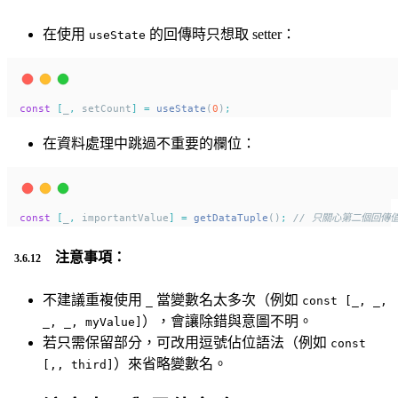
在使用
的回傳時只想取 setter：
useState
const
[
_
,
 setCount
]
=
useState
(
0
)
;
在資料處理中跳過不重要的欄位：
const
[
_
,
 importantValue
]
=
getDataTuple
()
;
// 只關心第二個回傳
注意事項：
不建議重複使用
當變數名太多次（例如
_
const [_, _,
），會讓除錯與意圖不明。
_, _, myValue]
若只需保留部分，可改用逗號佔位語法（例如
const
）來省略變數名。
[,, third]