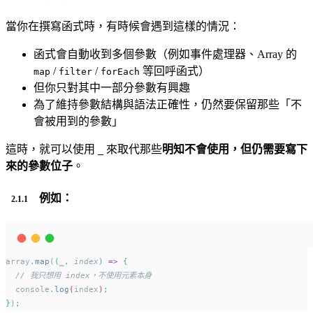
當你在撰寫函式時，有時候會遇到這樣的情況：
函式會自動收到多個參數（例如事件處理器、Array 的
/
/
等回呼函式）
map
filter
forEach
但你只對其中一部分參數有興趣
為了維持參數結構與語法正確性，仍然要保留那些「不
會被用到的參數」
這時，就可以使用
來取代那些
明知不會使用，但仍需要寫下
_
來的參數位子
。
例如：
array
.
map
(
(
_
,
index
)
=>
{
// 我只想用 index，不使用元素本身
console
.
log
(
index
)
;
}
)
;