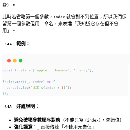
身）。
此時若省略第一個參數，
就會對不到位置；所以我們保
index
留第一個參數但用
命名，來表達「我知道它存在但不會
_
用」。
範例：
const
 fruits 
=
 [
'
apple
'
,
'
banana
'
,
'
cherry
'
]
;
fruits
.
map
(
(
_
,
index
)
=>
{
console
.
log
(
`
水果 
${
index 
+
1
}`
)
;
}
)
;
好處說明：
避免破壞參數順序對應
（不能只寫
，會錯位）
(index)
強化語意
：
直接傳達「不使用元素值」
_