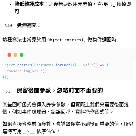
降低維護成本
：之後若要改用元素值，直接把
換掉即
_
可
延伸補充：
這種寫法也常見於用
做物件迴圈時：
Object.entries()
Object
.
entries
(userData)
.
forEach
(
([
_
,
value
])
=>
{
console
.
log
(
value
)
;
}
)
;
保留後面參數，忽略前面不重要的
某些回呼函式會傳入許多參數，但實際上我們只需要後面幾
個，例如事件處理器、錯誤回呼、資料操作函式等。
如果直接省略前面參數，會導致你拿不到後面重要的值，所以
這時可用
、
依序佔位。
_
__