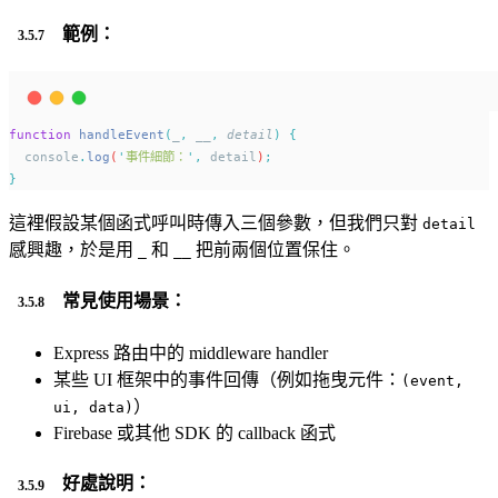
範例：
function
handleEvent
(
_
,
__
,
detail
)
{
console
.
log
(
'
事件細節：
'
,
detail
)
;
}
這裡假設某個函式呼叫時傳入三個參數，但我們只對
detail
感興趣，於是用
和
把前兩個位置保住。
_
__
常見使用場景：
Express 路由中的 middleware handler
某些 UI 框架中的事件回傳（例如拖曳元件：
(event,
）
ui, data)
Firebase 或其他 SDK 的 callback 函式
好處說明：