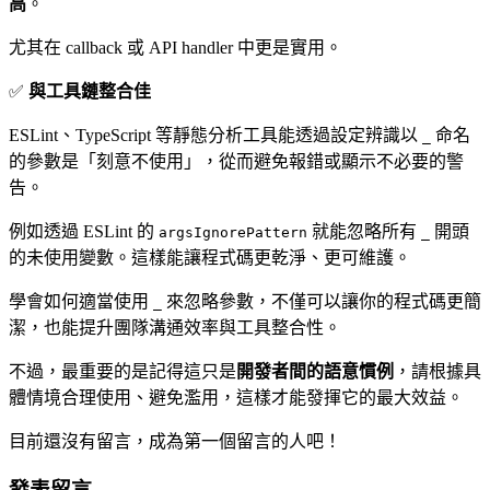
高
。
尤其在 callback 或 API handler 中更是實用。
✅
與工具鏈整合佳
ESLint、TypeScript 等靜態分析工具能透過設定辨識以
命名
_
的參數是「刻意不使用」，從而避免報錯或顯示不必要的警
告。
例如透過 ESLint 的
就能忽略所有
開頭
argsIgnorePattern
_
的未使用變數。這樣能讓程式碼更乾淨、更可維護。
學會如何適當使用
來忽略參數，不僅可以讓你的程式碼更簡
_
潔，也能提升團隊溝通效率與工具整合性。
不過，最重要的是記得這只是
開發者間的語意慣例
，請根據具
體情境合理使用、避免濫用，這樣才能發揮它的最大效益。
目前還沒有留言，成為第一個留言的人吧！
發表留言