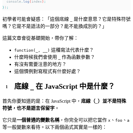
console
.
log
(
index
)
;
}
)
;
初學者可能會疑惑：「這個底線
是什麼意思？它是特殊符號
_
嗎？它是不是語法的一部分？能不能換成別的？」
這篇文章會從基礎開始，帶你了解：
這種寫法代表什麼？
function(_, __)
什麼時候我們會使用
作為函數參數？
_
有沒有需要注意的地方？
這個慣例對寫程式有什麼好處？
底線
在 JavaScript 中是什麼？
_
首先你要知道的是：在 JavaScript 中，
底線（
）並不是特殊
_
符號，也不是語言保留字
。
它只是
一個普通的變數名稱
，你完全可以把它當作
、
、
x
foo
a
等一般變數來看待。以下兩個函式其實是一樣的：