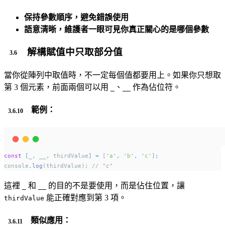
保持參數順序，避免錯誤使用
語意清晰，維護者一眼可見你真正關心的是哪個參數
解構賦值中只取部分值
當你從陣列中取值時，不一定每個值都要用上。如果你只想取
第 3 個元素，前面兩個可以用
、
作為佔位符。
_
__
範例：
const
[
_
,
 __
,
 thirdValue
]
=
 [
'
a
'
,
'
b
'
,
'
c
'
]
;
console
.
log
(thirdValue)
;
// "c"
這裡
和
的目的不是要使用，而是佔住位置，讓
_
__
能正確對應到第 3 項。
thirdValue
類似應用：