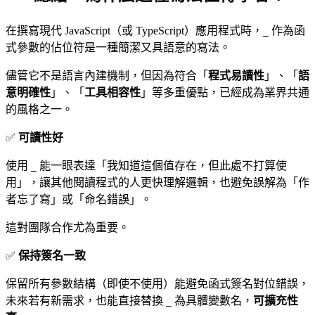
在撰寫現代 JavaScript（或 TypeScript）應用程式時，
作為函
_
式參數的佔位符是一種簡潔又具語意的寫法。
儘管它不是語言內建機制，但因為符合「
程式易讀性
」、「
語
意明確性
」、「
工具相容性
」等多重優點，已經成為業界共通
的風格之一。
✅
可讀性好
使用
能一眼表達「我知道這個值存在，但此處不打算使
_
用」，讓其他閱讀程式的人更快理解邏輯，也避免誤解為「作
者忘了寫」或「命名錯誤」。
這對團隊合作尤為重要。
✅
保持簽名一致
保留所有參數結構（即使不使用）能避免函式簽名對位錯誤，
未來若有新需求，也能直接替換
為具體變數名，
可擴充性
_