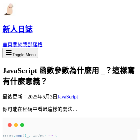
新人日誌
首頁
關於我
部落格
Toggle Menu
JavaScript 函數參數為什麼用 _？這樣寫
有什麼意義？
最後更新：
2025年5月3日
JavaScript
你可能在程碼中看過這樣的寫法…
array
.
map
(
(
_
,
index
)
=>
{