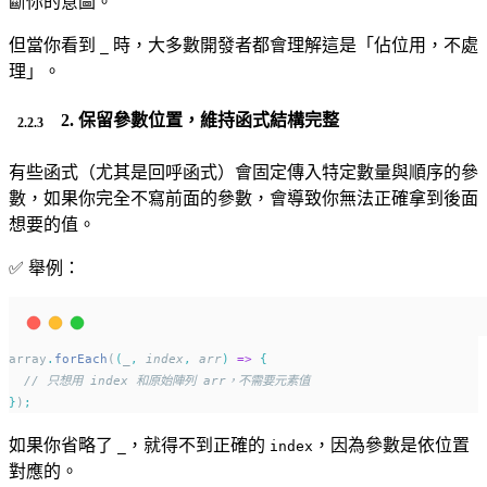
斷你的意圖。
但當你看到
時，大多數開發者都會理解這是「佔位用，不處
_
理」。
2.
保留參數位置，維持函式結構完整
有些函式（尤其是回呼函式）會固定傳入特定數量與順序的參
數，如果你完全不寫前面的參數，會導致你無法正確拿到後面
想要的值。
✅ 舉例：
array
.
forEach
(
(
_
,
index
,
arr
)
=>
{
// 只想用 index 和原始陣列 arr，不需要元素值
}
)
;
如果你省略了
，就得不到正確的
，因為參數是依位置
_
index
對應的。