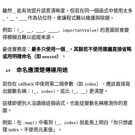
雖然
能有效提升語意清晰度，但若在同一個函式中使用太多
_
、
、
作為佔位符，會讓程式難以維護與除錯。
_
__
___
例如：
的意圖就會變
(_, __, ___, ____, importantValue)
得模糊且難以追蹤來源。
最佳實務是：
最多只使用一個
，其餘若不使用建議直接省略
_
或用明確命名（如
）
。
unused
命名應清楚傳達用途
若你在 callback 中使用第二個參數（如
），應該直接寫
index
出變數名稱：
，這比
更清楚。
(_, index)
(_, __)
這樣即便別人沒讀過這個函式，也能從變數名稱推測你的意
圖。
例如：在
中看到
就能馬上明白「你只想處
.map()
(_, index)
理 index，不使用元素值」。