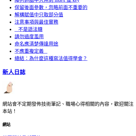
陣列迴圈中只用到 index 或 key
保留後面參數，忽略前面不重要的
解構賦值中只取部分值
注意事項與最佳實務
_ 不是語法糖
請勿過度濫用
命名應清楚傳達用途
不應重複定義 _
總結：為什麼這種寫法值得學會？
新人日誌
網站會不定期發佈技術筆記、職場心得相關的內容，歡迎關注
本站！
網站