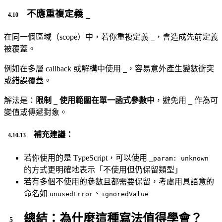
不應重複定義
_
在同一個區域（scope）中，若你重複定義
，會造成先前定義
_
被覆蓋。
例如在多層 callback 或解構中使用
，容易意外產生變數衝突
_
或錯誤覆蓋。
解法是：
限制
使用範圍在單一函式參數中
，避免用
作為可
_
_
變值或傳遞對象。
補充建議：
若你使用的是 TypeScript，可以使用
_param: unknown
的方式更明確地表示「不使用但仍保留類型」
若有多個不使用的參數且都需要保留，考慮用具語意的
命名如
、
unusedError
ignoredValue
總結：為什麼這種寫法值得學會？