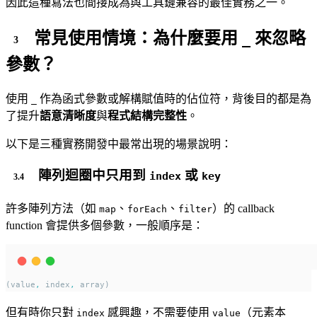
因此這種寫法也間接成為與工具鏈兼容的最佳實務之一。
常見使用情境：為什麼要用
來忽略
_
參數？
使用
作為函式參數或解構賦值時的佔位符，背後目的都是為
_
了提升
語意清晰度
與
程式結構完整性
。
以下是三種實務開發中最常出現的場景說明：
陣列迴圈中只用到
或
index
key
許多陣列方法（如
、
、
）的 callback
map
forEach
filter
function 會提供多個參數，一般順序是：
(value
,
 index
,
 array)
但有時你只對
感興趣，不需要使用
（元素本
index
value