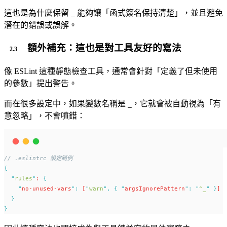
這也是為什麼保留
能夠讓「函式簽名保持清楚」，並且避免
_
潛在的錯誤或誤解。
額外補充：這也是對工具友好的寫法
像 ESLint 這種靜態檢查工具，通常會針對「定義了但未使用
的參數」提出警告。
而在很多設定中，如果變數名稱是
，它就會被自動視為「有
_
意忽略」，不會噴錯：
// .eslintrc 設定範例
{
"
rules
"
: 
{
"
no-unused-vars
"
:
 [
"
warn
"
,
{
"
argsIgnorePattern
"
:
"
^_
"
}
]
}
}