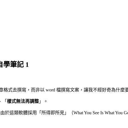
自學筆記 1
文章格式去撰寫，而非以 word 檔撰寫文案，讓我不經好奇為什麼
、「
樣式無法再調整
」。
類軟體採用「所得即所見」（What You See Is What Yo