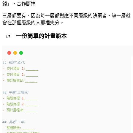
錢」，合作斷掉
三層都要有，因為每一層都對應不同層級的決策者，缺一層就
會在那個層級的人那裡失分。
一份簡單的計畫範本
## 短期(本月)
-
交付項目
1
:______
-
交付項目
2
:______
-
預計驗收日:______
## 中期(三個月)
-
階段目標
1
:______
-
階段目標
2
:______
-
預計里程碑:______
## 長期(一年)
-
整體願景:______