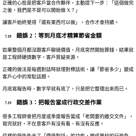
正確的心態是把客戶當合作夥伴，主動提下一步：「這個做完
之後，我們是不是可以開始做 X？」
讓客戶始終覺得「還有東西可以做」，合作才會持續。
錯誤 2：等到月底才精算節省金額
如果整個月都沒跟客戶聊過價值，月底突然開始算錢，結果就
是工程師硬擠數字，客戶質疑來源。
正確的做法是每週對話時就埋對標話術，讓「節省多少」變成
客戶心中的常駐話題。
月底寫報告時，數字早就有底了，只是把它整理出來而已。
錯誤 3：把報告當成行政交差作業
很多工程師會把月度或季度報告當成「老闆要的繳交文件」，
寫完就好，不在意客戶有沒有看、有沒有反應。
這樣的報告失去了「價值對話」的功能，變成單純的行政負