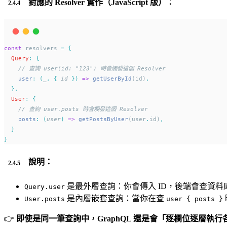
對應的 Resolver 實作（JavaScript 版）：
const
 resolvers 
=
{
Query
:
{
// 查詢 user(id: "123") 時會觸發這個 Resolver
user
:
(
_
,
{
id
})
=>
getUserById
(id)
,
},
User
:
{
// 查詢 user.posts 時會觸發這個 Resolver
posts
:
(
user
)
=>
getPostsByUser
(user
.
id)
,
}
}
說明：
是最外層查詢：你會傳入 ID，後端會查資料庫並
Query.user
是內層嵌套查詢：當你在查
User.posts
user { posts }
👉
即使是同一筆查詢中，GraphQL 還是會「逐欄位逐層執行各