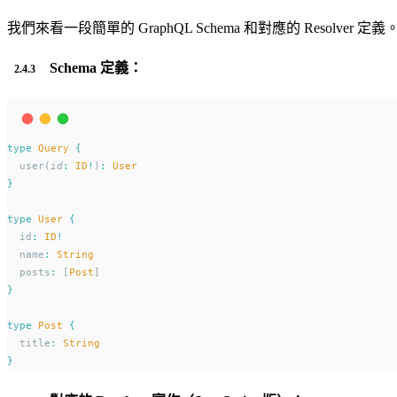
我們來看一段簡單的 GraphQL Schema 和對應的 Resolver 定義
Schema 定義：
type
Query
{
  user(
id
:
ID
!
)
:
User
}
type
User
{
  id
:
ID
!
  name
:
String
  posts
:
 [
Post
]
}
type
Post
{
  title
:
String
}