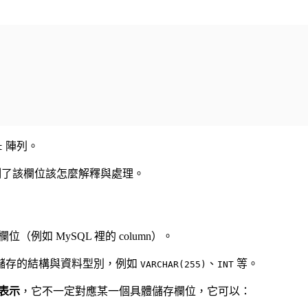
陣列。
t
控制了該欄位該怎麼解釋與處理。
（例如 MySQL 裡的 column）。
儲存的結構與資料型別，例如
、
等。
VARCHAR(255)
INT
表示
，它不一定對應某一個具體儲存欄位，它可以：