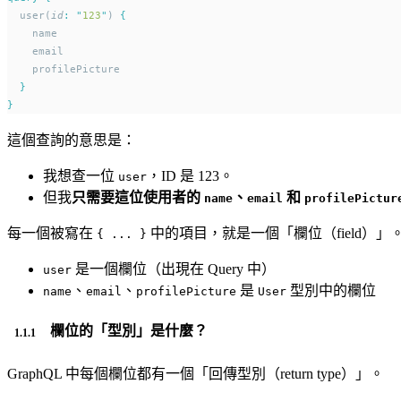
  user(
id
:
"
123
"
) 
{
    name
    email
    profilePicture
}
}
這個查詢的意思是：
我想查一位
，ID 是 123。
user
但我
只需要這位使用者的
、
和
name
email
profilePictur
每一個被寫在
中的項目，就是一個「欄位（field）
{ ... }
是一個欄位（出現在 Query 中）
user
、
、
是
型別中的欄位
name
email
profilePicture
User
欄位的「型別」是什麼？
GraphQL 中每個欄位都有一個「回傳型別（return type）」。