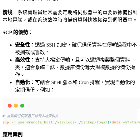
情境
：系統管理員經常需要定期將伺服器中的重要數據備份到
本地電腦，或在系統故障時將備份資料快速恢復到伺服器中。
SCP 的優勢
：
安全性
：透過 SSH 加密，確保備份資料在傳輸過程中不
被攔截或篡改。
高效性
：支持大檔案傳輸，且可以遞迴複製整個資料
夾，適合系統日誌、數據庫備份等大規模數據的備份操
作。
自動化
：可結合 Shell 腳本和 Cron 排程，實現自動化的
定期備份。例如：
# 自動備份伺服器日誌到本地資料夾
scp
-r
user@remote_host:/var/logs/
/backup/logs/
$(
date
 +%Y-%m-
應用案例
：