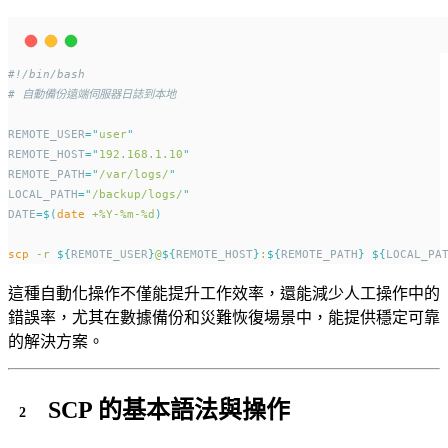
#!/bin/bash
# 自動備份遠端伺服器日誌到本地
REMOTE_USER
=
"
user
"
REMOTE_HOST
=
"
192.168.1.10
"
REMOTE_PATH
=
"
/var/logs/
"
LOCAL_PATH
=
"
/backup/logs/
"
DATE
=
$(
date
 +%Y-%m-%d
)
scp
-r
${
REMOTE_USER
}
@
${
REMOTE_HOST
}
:
${
REMOTE_PATH
}
${
LOCAL_PA
這種自動化操作不僅能提升工作效率，還能減少人工操作中的
錯誤率，尤其在數據備份和災難恢復場景中，能提供穩定可靠
的解決方案。
SCP 的基本語法與操作