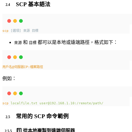
SCP 基本語法
scp
 [選項] 來源 目標
和
都可以是本地或遠端路徑，格式如下：
來源
目標
用戶名@伺服器IP:檔案路徑
例如：
scp
localfile.txt
user@192.168.1.10:/remote/path/
常用的 SCP 命令範例
1️⃣ 從本地複製到遠端伺服器