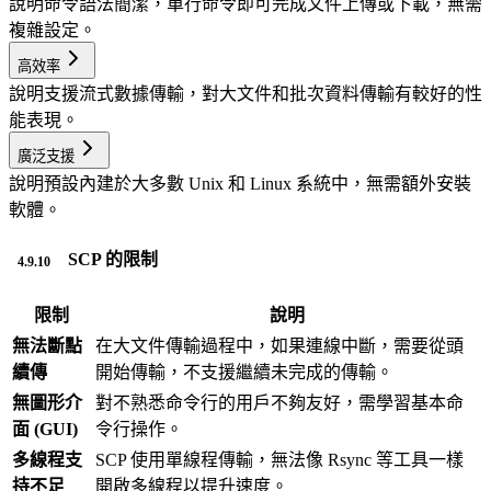
說明
命令語法簡潔，單行命令即可完成文件上傳或下載，無需
複雜設定。
高效率
說明
支援流式數據傳輸，對大文件和批次資料傳輸有較好的性
能表現。
廣泛支援
說明
預設內建於大多數 Unix 和 Linux 系統中，無需額外安裝
軟體。
SCP 的限制
限制
說明
無法斷點
在大文件傳輸過程中，如果連線中斷，需要從頭
續傳
開始傳輸，不支援繼續未完成的傳輸。
無圖形介
對不熟悉命令行的用戶不夠友好，需學習基本命
面 (GUI)
令行操作。
多線程支
SCP 使用單線程傳輸，無法像 Rsync 等工具一樣
持不足
開啟多線程以提升速度。