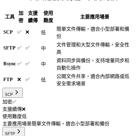
加
支援
使用
工具
主要應用場景
密
續傳
難度
簡單文件傳輸，適合小型部署和備
SCP
✅
❌
低
份
文件管理和大型文件傳輸，安全性
SFTP
✅
✅
中
高
資料同步與備份，支持增量同步和
Rsync
✅
✅
中
自動化操作
公開文件共享，適合內部網路或低
FTP
❌
✅
低
安全需求場景
SCP
加密
✅
支援續傳
❌
使用難度
低
主要應用場景
簡單文件傳輸，適合小型部署和備份
SFTP