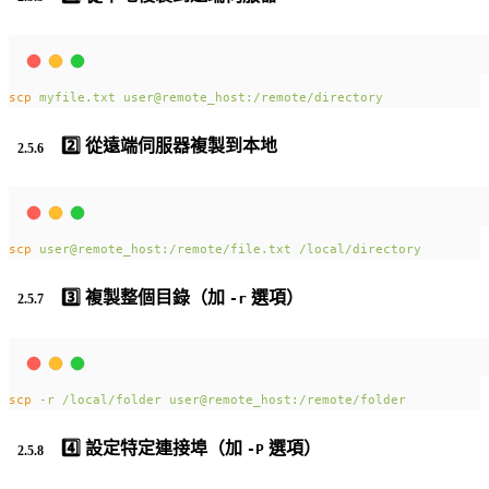
scp
myfile.txt
user@remote_host:/remote/directory
2️⃣ 從遠端伺服器複製到本地
scp
user@remote_host:/remote/file.txt
/local/directory
3️⃣ 複製整個目錄（加
選項）
-r
scp
-r
/local/folder
user@remote_host:/remote/folder
4️⃣ 設定特定連接埠（加
選項）
-P