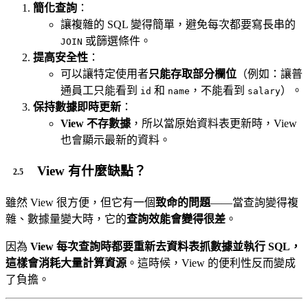
簡化查詢
：
讓複雜的 SQL 變得簡單，避免每次都要寫長串的
或篩選條件。
JOIN
提高安全性
：
可以讓特定使用者
只能存取部分欄位
（例如：讓普
通員工只能看到
和
，不能看到
）。
id
name
salary
保持數據即時更新
：
View 不存數據
，所以當原始資料表更新時，View
也會顯示最新的資料。
View 有什麼缺點？
雖然 View 很方便，但它有一個
致命的問題
——當查詢變得複
雜、數據量變大時，它的
查詢效能會變得很差
。
因為
View 每次查詢時都要重新去資料表抓數據並執行 SQL，
這樣會消耗大量計算資源
。這時候，View 的便利性反而變成
了負擔。