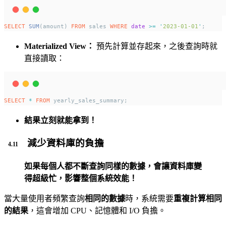
SELECT
SUM
(amount) 
FROM
 sales 
WHERE
date
>=
'
2023-01-01
'
;
Materialized View：
預先計算並存起來，之後查詢時就
直接讀取：
SELECT
*
FROM
 yearly_sales_summary;
結果立刻就能拿到！
減少資料庫的負擔
如果每個人都不斷查詢同樣的數據，會讓資料庫變
得超級忙，影響整個系統效能！
當大量使用者頻繁查詢
相同的數據
時，系統需要
重複計算相同
的結果
，這會增加 CPU、記憶體和 I/O 負擔。