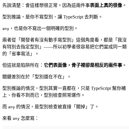
先說清楚：會這樣想很正常。因為這兩件事
表面上真的很像
。
型別推論，是你不寫型別、讓 TypeScript 去判斷。
，也是你不寫出一個明確的型別。
any
兩者從「開發者有沒有動手寫型別」這個角度看，都是「我沒
有特別去指定型別」——所以初學者很容易把它們當成同一類
的「省事寫法」。
但這就是陷阱所在：
它們表面像，骨子裡卻是相反的兩件事
。
關鍵差別在於「型別還在不在」。
型別推論的情況，型別其實一直都在，只是 TypeScript 幫你補
上、你看不到而已，型別檢查照常運作。
而
的情況，是型別檢查被直接「關掉」了。
any
來看
怎麼寫：
any