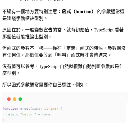
不過有一個地方要特別注意：
函式（function）
的參數通常還
是建議手動標註型別。
原因在於，一般變數宣告的當下就有初始值，TypeScript 看著
那個值就能推論出型別。
但函式的參數不一樣——你在「定義」函式的時候，參數還沒
有任何值，那個值要等到「呼叫」函式時才會傳進來。
沒有值可以參考，TypeScript 自然就很難自動判斷參數該是什
麼型別。
所以函式參數通常需要你自己標註，例如：
function
greet
(
name
:
string
)
{
return
"
hello 
"
+
name
;
}