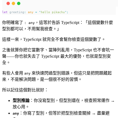
let
 greeting
:
any
=
"
hello pikachu
"
;
你明確寫了
，這等於告訴 TypeScript：「這個變數什麼
: any
型別都可以，不用幫我檢查。」
這樣一來，TypeScript 就完全不會幫你檢查這個變數了。
之後就算你把它當數字、當陣列亂用，TypeScript 也不會吭一
聲——你也就失去了 TypeScript 最大的優勢，也就是型別安
全。
有些人會用
來快速閃過型別錯誤，但這只是把問題藏起
any
來，不是解決問題，是一個很不好的習慣。
所以記住這個對比就好：
型別推論
：你沒寫型別，但型別還在，檢查照常運作 →
放心用。
：你寫了型別，但等於把型別檢查關掉 → 盡量避
any