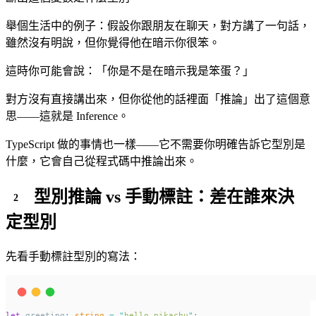
舉個生活中的例子：假設你跟朋友在聊天，對方講了一句話，
雖然沒有明說，但你覺得他在暗示你很笨。
這時你可能會說：「你是不是在暗示我是笨蛋？」
對方沒有直接講出來，但你從他的話裡面「推論」出了這個意
思——這就是 Inference。
TypeScript 做的事情也一樣——它不需要你明確告訴它型別是
什麼，它會自己從程式碼中推論出來。
型別推論 vs 手動標註：差在誰來決
定型別
先看手動標註型別的寫法：
let
 greeting
:
string
=
"
hello pikachu
"
;