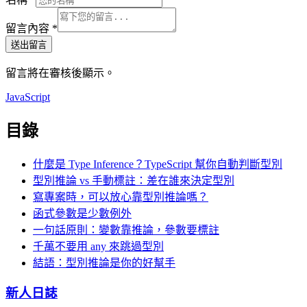
留言內容
*
送出留言
留言將在審核後顯示。
JavaScript
目錄
什麼是 Type Inference？TypeScript 幫你自動判斷型別
型別推論 vs 手動標註：差在誰來決定型別
寫專案時，可以放心靠型別推論嗎？
函式參數是少數例外
一句話原則：變數靠推論，參數要標註
千萬不要用 any 來跳過型別
結語：型別推論是你的好幫手
新人日誌