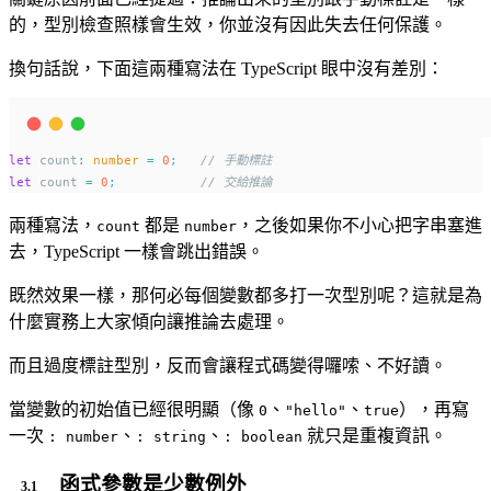
的，型別檢查照樣會生效，你並沒有因此失去任何保護。
換句話說，下面這兩種寫法在 TypeScript 眼中沒有差別：
let
 count
:
number
=
0
;
// 手動標註
let
 count 
=
0
;
// 交給推論
兩種寫法，
都是
，之後如果你不小心把字串塞進
count
number
去，TypeScript 一樣會跳出錯誤。
既然效果一樣，那何必每個變數都多打一次型別呢？這就是為
什麼實務上大家傾向讓推論去處理。
而且過度標註型別，反而會讓程式碼變得囉嗦、不好讀。
當變數的初始值已經很明顯（像
、
、
），再寫
0
"hello"
true
一次
、
、
就只是重複資訊。
: number
: string
: boolean
函式參數是少數例外