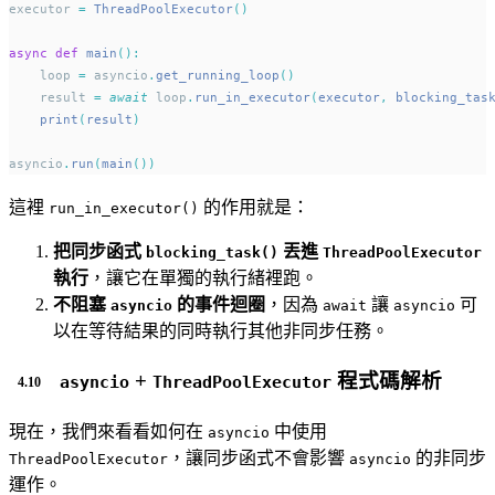
executor 
=
ThreadPoolExecutor
()
async
def
main
():
    loop 
=
 asyncio
.
get_running_loop
()
    result 
=
await
 loop
.
run_in_executor
(
executor
,
 blocking_tas
print
(
result
)
asyncio
.
run
(
main
())
這裡
的作用就是：
run_in_executor()
把同步函式
丟進
blocking_task()
ThreadPoolExecutor
執行
，讓它在單獨的執行緒裡跑。
不阻塞
的事件迴圈
，因為
讓
可
asyncio
await
asyncio
以在等待結果的同時執行其他非同步任務。
+
程式碼解析
asyncio
ThreadPoolExecutor
現在，我們來看看如何在
中使用
asyncio
，讓同步函式不會影響
的非同步
ThreadPoolExecutor
asyncio
運作。