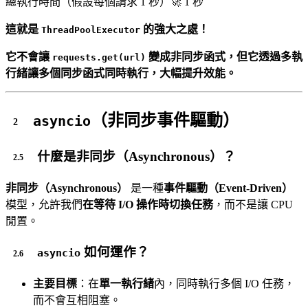
總執行時間（假設每個請求 1 秒）
🚀 1 秒
這就是
的強大之處！
ThreadPoolExecutor
它不會讓
變成非同步函式，但它透過多執
requests.get(url)
行緒讓多個同步函式同時執行，大幅提升效能。
（非同步事件驅動）
asyncio
什麼是非同步（Asynchronous）？
非同步（Asynchronous）
是一種
事件驅動（Event-Driven）
模型，允許我們
在等待 I/O 操作時切換任務
，而不是讓 CPU
閒置。
如何運作？
asyncio
主要目標
：在
單一執行緒
內，同時執行多個 I/O 任務，
而不會互相阻塞。