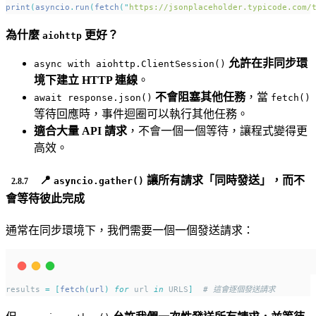
print
(
asyncio
.
run
(
fetch
(
"
https://jsonplaceholder.typicode.com/
為什麼
更好？
aiohttp
允許在非同步環
async with aiohttp.ClientSession()
境下建立 HTTP 連線
。
不會阻塞其他任務
，當
await response.json()
fetch()
等待回應時，事件迴圈可以執行其他任務。
適合大量 API 請求
，不會一個一個等待，讓程式變得更
高效。
📍
讓所有請求
「
同時發送
」，而不
asyncio.gather()
會等待彼此完成
通常在同步環境下，我們需要一個一個發送請求：
results 
=
[
fetch
(
url
)
for
 url 
in
 URLS
]
# 這會逐個發送請求