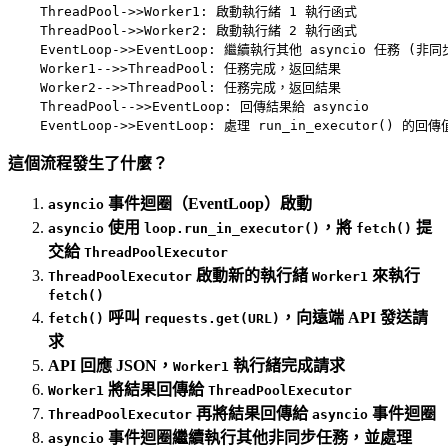
    ThreadPool->>Worker1: 啟動執行緒 1 執行函式

    ThreadPool->>Worker2: 啟動執行緒 2 執行函式

    EventLoop->>EventLoop: 繼續執行其他 asyncio 任務 (非同步
    Worker1-->>ThreadPool: 任務完成，返回結果

    Worker2-->>ThreadPool: 任務完成，返回結果

    ThreadPool-->>EventLoop: 回傳結果給 asyncio

這個流程發生了什麼？
事件迴圈（EventLoop）啟動
asyncio
使用
，將
提
asyncio
loop.run_in_executor()
fetch()
交給
ThreadPoolExecutor
啟動新的執行緒
來執行
ThreadPoolExecutor
Worker1
fetch()
呼叫
，向遠端 API 發送請
fetch()
requests.get(URL)
求
API 回應 JSON，
執行緒完成請求
Worker1
將結果回傳給
Worker1
ThreadPoolExecutor
再將結果回傳給
事件迴圈
ThreadPoolExecutor
asyncio
事件迴圈繼續執行其他非同步任務，並處理
asyncio