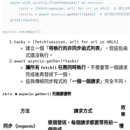
async
with
 aiohttp
.
ClientSession
()
as
 session
:
        tasks 
=
[
fetch
(
session
,
 url
)
for
 url 
in
 URLS
]
# 建立任
        results 
=
await
 asyncio
.
gather
(*
tasks
)
# 並行執行所有任務
print
(
results
)
asyncio
.
run
(
main
())
tasks = [fetch(session, url) for url in URLS]
建立一個「
待執行的非同步函式列表
」，但這些函
式還沒執行。
await asyncio.gather(*tasks)
讓所有
任務同時執行
，不需要等一個請求
fetch()
完成後再發送下一個。
這與傳統同步程式的「
一個一個請求
」完全不同。
🔹
的關鍵優勢
asyncio.gather()
效
方法
請求方式
率
逐個發送，每個請求都要等待前一
同步（requests）
慢
個完成