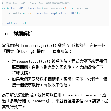
# 使用 ThreadPoolExecutor 讓多個請求同時執行
with
ThreadPoolExecutor
(
max_workers
=
3
)
as
 executor
:
    results 
=
list
(
executor
.
map
(
fetch
,
 URLS
))
print
(
results
)
詳細解析
當我們使用
發送 API 請求時，它是一個
requests.get(url)
「
同步（Blocking）操作
」，這意味著：
當
被呼叫時，程式會
停下來等待伺
requests.get(url)
服器回應
，直到收到完整的回應後，才會繼續執行下一
行程式碼。
如果我們需要發送
多個請求
，預設情況下，它們會
一個
接一個依序執行
，導致效率低落。
為了解決這個問題，我們可以使用
，透
ThreadPoolExecutor
過「
多執行緒（Threading）
」來
並行發送多個 API 請求
，提
高執行效率。