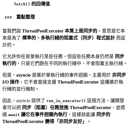
的回傳值
fetch()
重點整理
當我們說
ThreadPoolExecutor 本質上是同步的
，意思是它本
來是為了
標準的、多執行緒的阻塞式（同步）程式設計
而設
計的。
它允許你在背景執行某些任務，但這些任務本身仍然是
同步
執行的
，只是它們跑在不同的執行緒中，不會阻塞主執行緒。
但是，
asyncio
是基於單執行緒的事件迴圈，主要用於
非同步
I/O 操作
，它不會直接支援
ThreadPoolExecutor
這種基於執
行緒的並行機制。
因此，asyncio 提供了
這個方法，讓開發
run_in_executor()
者可以把
同步（阻塞）任務放進 ThreadPoolExecutor
，並透
過
讓它在事件迴圈內執行
，這樣就能讓
同步的
await
ThreadPoolExecutor 變得「非同步友好」
。