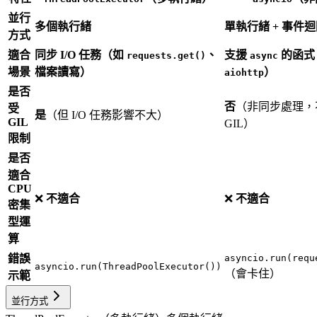
並行
多個執行緒
單執行緒 + 事件
方式
適合
同步 I/O 任務（如
、
支援
的函式
requests.get()
async
場景
檔案讀寫）
）
aiohttp
是否
否
（非同步處理，
受
是
（但 I/O 任務影響不大）
GIL
GIL）
限制
是否
適合
CPU
❌
不適合
❌
不適合
密集
型運
算
錯誤
asyncio.run(requ
asyncio.run(ThreadPoolExecutor())
（會卡住）
示範
並行方式