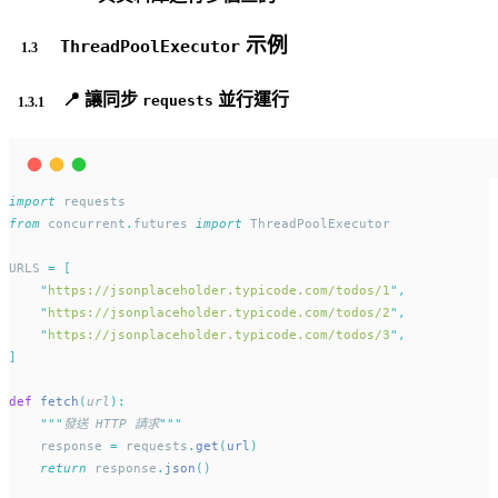
示例
ThreadPoolExecutor
📍 讓同步
並行運行
requests
import
 requests
from
 concurrent
.
futures 
import
 ThreadPoolExecutor
URLS 
=
[
"
https://jsonplaceholder.typicode.com/todos/1
"
,
"
https://jsonplaceholder.typicode.com/todos/2
"
,
"
https://jsonplaceholder.typicode.com/todos/3
"
,
]
def
fetch
(
url
):
"""
發送 HTTP 請求
"""
    response 
=
 requests
.
get
(
url
)
return
 response
.
json
()