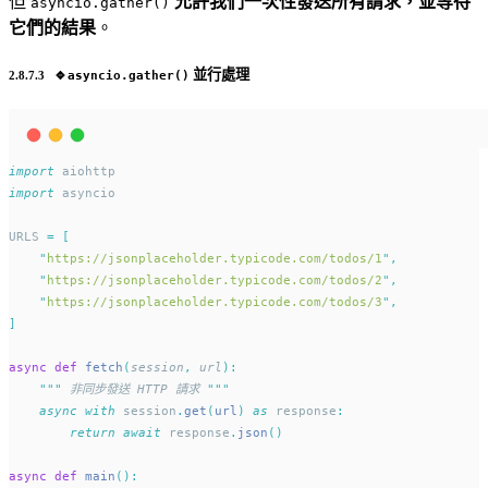
但
允許我們一次性發送所有請求，並等待
asyncio.gather()
它們的結果
。
🔹
並行處理
asyncio.gather()
import
 aiohttp
import
 asyncio
URLS 
=
[
"
https://jsonplaceholder.typicode.com/todos/1
"
,
"
https://jsonplaceholder.typicode.com/todos/2
"
,
"
https://jsonplaceholder.typicode.com/todos/3
"
,
]
async
def
fetch
(
session
,
url
):
"""
 非同步發送 HTTP 請求 
"""
async
with
 session
.
get
(
url
)
as
 response
:
return
await
 response
.
json
()
async
def
main
():