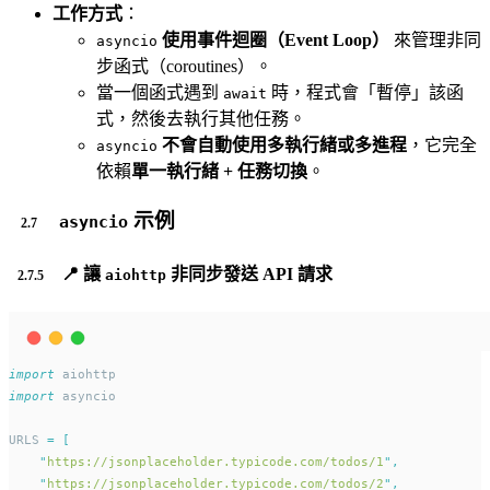
工作方式
：
使用事件迴圈（Event Loop）
來管理非同
asyncio
步函式（coroutines）。
當一個函式遇到
時，程式會「暫停」該函
await
式，然後去執行其他任務。
不會自動使用多執行緒或多進程
，它完全
asyncio
依賴
單一執行緒 + 任務切換
。
示例
asyncio
📍 讓
非同步發送 API 請求
aiohttp
import
 aiohttp
import
 asyncio
URLS 
=
[
"
https://jsonplaceholder.typicode.com/todos/1
"
,
"
https://jsonplaceholder.typicode.com/todos/2
"
,