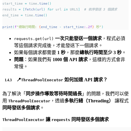
start_time 
=
 time
.
time
()
results 
=
[
fetch
(
url
)
for
 url 
in
 URLS
]
# 依序發送 3 個請求
end_time 
=
 time
.
time
()
print
(
f
"總執行時間: 
{
end_time 
-
 start_time
:.2f
}
 秒"
)
一次只能發送一個請求
，程式必須
requests.get(url)
等這個請求完成後，才能發送下一個請求。
如果每個請求都需要
1 秒
，那麼
總執行時間至少 3 秒
。
問題
：如果我們有
1000 個 API 請求
，這樣的方式會非
常慢。
📍
如何加速 API 請求？
ThreadPoolExecutor
為了解決「
同步操作導致等待時間過長
」的問題，我們可以使
用
，透過
多執行緒（Threading）
讓程式
ThreadPoolExecutor
同時發送多個請求
。
讓
同時發送多個請求
ThreadPoolExecutor
requests