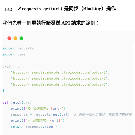
📍
是同步（Blocking）操作
requests.get(url)
我們先看一個
單執行緒發送 API 請求
的範例：
import
 requests
import
 time
URLS 
=
[
"
https://jsonplaceholder.typicode.com/todos/1
"
,
"
https://jsonplaceholder.typicode.com/todos/2
"
,
"
https://jsonplaceholder.typicode.com/todos/3
"
,
]
def
fetch
(
url
):
print
(
f
"🔄 發送請求: 
{
url
}
"
)
    response 
=
 requests
.
get
(
url
)
# 這是一個同步操作，程式會卡在這裡
print
(
f
"✅ 完成請求: 
{
url
}
"
)
return
 response
.
json
()