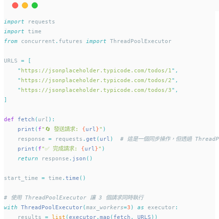
import
 requests
import
 time
from
 concurrent
.
futures 
import
 ThreadPoolExecutor
URLS 
=
[
"
https://jsonplaceholder.typicode.com/todos/1
"
,
"
https://jsonplaceholder.typicode.com/todos/2
"
,
"
https://jsonplaceholder.typicode.com/todos/3
"
,
]
def
fetch
(
url
):
print
(
f
"🔄 發送請求: 
{
url
}
"
)
    response 
=
 requests
.
get
(
url
)
# 這是一個同步操作，但透過 ThreadP
print
(
f
"✅ 完成請求: 
{
url
}
"
)
return
 response
.
json
()
start_time 
=
 time
.
time
()
# 使用 ThreadPoolExecutor 讓 3 個請求同時執行
with
ThreadPoolExecutor
(
max_workers
=
3
)
as
 executor
:
    results 
=
list
(
executor
.
map
(
fetch
,
 URLS
))