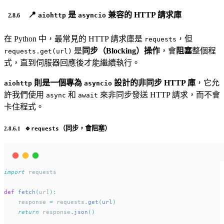
📍
是
兼容的 HTTP 請求庫
aiohttp
asyncio
在 Python 中，最常見的 HTTP 請求庫是
，但
requests
是
同步（Blocking）操作
，會
阻塞
整個程
requests.get(url)
式，直到伺服器回應後才能繼續執行。
則是一個專為
設計的非同步 HTTP 庫
，它允
aiohttp
asyncio
許我們使用
和
來非同步發送 HTTP 請求，而不會
async
await
卡住程式。
🔹
（同步，會阻塞）
requests
import
 requests
def
fetch
(
url
):
    response 
=
 requests
.
get
(
url
)
return
 response
.
json
()