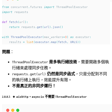
from
 concurrent
.
futures 
import
 ThreadPoolExecutor
import
 requests
def
fetch
(
url
):
return
 requests
.
get
(
url
).
json
()
with
ThreadPoolExecutor
(
max_workers
=
3
)
as
 executor
:
    results 
=
list
(
executor
.
map
(
fetch
,
 URLS
))
問題
：
是多執行緒技術
，需要開啟多個執
ThreadPoolExecutor
行緒來處理同步任務。
仍然是同步函式
，只是分配到不同
requests.get(url)
的執行緒上執行，效能提升有限。
不是真正的非同步運行！
🔹
+
不需要
aiohttp
asyncio
ThreadPoolExecutor