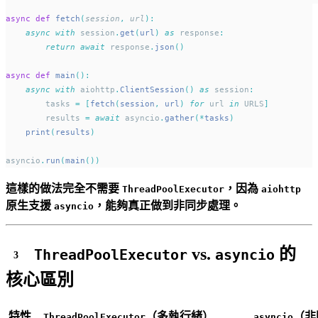
async
def
fetch
(
session
,
url
):
async
with
 session
.
get
(
url
)
as
 response
:
return
await
 response
.
json
()
async
def
main
():
async
with
 aiohttp
.
ClientSession
()
as
 session
:
        tasks 
=
[
fetch
(
session
,
 url
)
for
 url 
in
 URLS
]
        results 
=
await
 asyncio
.
gather
(*
tasks
)
print
(
results
)
asyncio
.
run
(
main
())
這樣的做法完全不需要
，因為
ThreadPoolExecutor
aiohttp
原生支援
，能夠真正做到非同步處理。
asyncio
vs.
的
ThreadPoolExecutor
asyncio
核心區別
特性
（多執行緒）
（非
ThreadPoolExecutor
asyncio