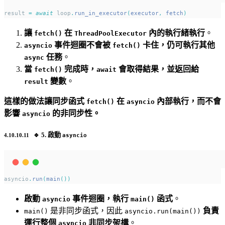
result 
=
await
 loop
.
run_in_executor
(
executor
,
 fetch
)
讓
在
內的執行緒執行
。
fetch()
ThreadPoolExecutor
事件迴圈不會被
卡住，仍可執行其他
asyncio
fetch()
任務
。
async
當
完成時，
會取得結果，並返回給
fetch()
await
變數
。
result
這樣的做法讓同步函式
在
內部執行，而不會
fetch()
asyncio
影響
的非同步性。
asyncio
🔹
5. 啟動
asyncio
asyncio
.
run
(
main
())
啟動
事件迴圈，執行
函式
。
asyncio
main()
是非同步函式，因此
負責
main()
asyncio.run(main())
運行整個
非同步架構
。
asyncio