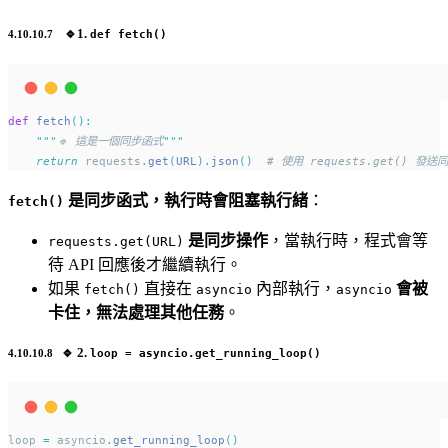
🔹
1.
def fetch()
def
fetch
():
"""
🔹 這是一個同步函式
"""
return
 requests
.
get
(
URL
).
json
()
# 使用 requests.get() 發送
是同步函式，執行時會阻塞執行緒
：
fetch()
是同步操作
，當執行時，程式會等
requests.get(URL)
待 API 回應後才繼續執行。
如果
直接在
內部執行，
會被
fetch()
asyncio
asyncio
卡住，無法處理其他任務
。
🔹
2.
loop = asyncio.get_running_loop()
loop 
=
 asyncio
.
get_running_loop
()