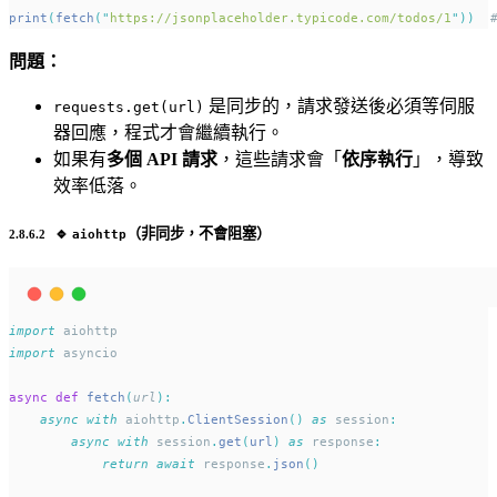
print
(
fetch
(
"
https://jsonplaceholder.typicode.com/todos/1
"
))
問題：
是同步的，請求發送後必須等伺服
requests.get(url)
器回應，程式才會繼續執行。
如果有
多個 API 請求
，這些請求會「
依序執行
」，導致
效率低落。
🔹
（非同步，不會阻塞）
aiohttp
import
 aiohttp
import
 asyncio
async
def
fetch
(
url
):
async
with
 aiohttp
.
ClientSession
()
as
 session
:
async
with
 session
.
get
(
url
)
as
 response
:
return
await
 response
.
json
()