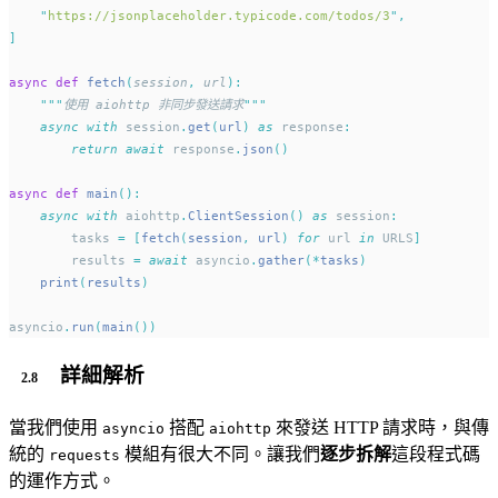
"
https://jsonplaceholder.typicode.com/todos/3
"
,
]
async
def
fetch
(
session
,
url
):
"""
使用 aiohttp 非同步發送請求
"""
async
with
 session
.
get
(
url
)
as
 response
:
return
await
 response
.
json
()
async
def
main
():
async
with
 aiohttp
.
ClientSession
()
as
 session
:
        tasks 
=
[
fetch
(
session
,
 url
)
for
 url 
in
 URLS
]
        results 
=
await
 asyncio
.
gather
(*
tasks
)
print
(
results
)
asyncio
.
run
(
main
())
詳細解析
當我們使用
搭配
來發送 HTTP 請求時，與傳
asyncio
aiohttp
統的
模組有很大不同。讓我們
逐步拆解
這段程式碼
requests
的運作方式。