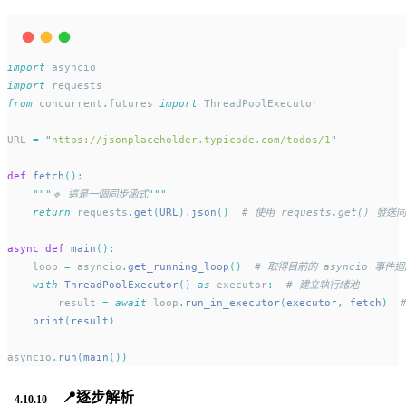
import
 asyncio
import
 requests
from
 concurrent
.
futures 
import
 ThreadPoolExecutor
URL 
=
"
https://jsonplaceholder.typicode.com/todos/1
"
def
fetch
():
"""
🔹 這是一個同步函式
"""
return
 requests
.
get
(
URL
).
json
()
# 使用 requests.get() 發送
async
def
main
():
    loop 
=
 asyncio
.
get_running_loop
()
# 取得目前的 asyncio 事件
with
ThreadPoolExecutor
()
as
 executor
:
# 建立執行緒池
        result 
=
await
 loop
.
run_in_executor
(
executor
,
 fetch
)
print
(
result
)
asyncio
.
run
(
main
())
📍
逐步解析