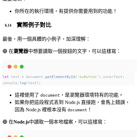
你所在的執行環境，有提供你需要用到的功能！
實際例子對比
最後，用一個具體的小例子，加深理解：
🔵 在
瀏覽器
中想要讀取一個按鈕的文字，可以這樣寫：
let
 text 
=
 document
.
getElementById
(
'
myButton
'
)
.
innerText
;
console
.
log
(text)
;
這裡使用了
，是瀏覽器環境特有的功能。
document
如果你把這段程式丟到 Node.js 直接跑，會馬上錯誤，
因為 Node.js 裡根本沒有
！
document
🔵 在
Node.js
中讀取一個本地檔案，可以這樣寫：