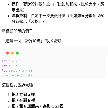
操作
：要對資料做什麼事（比如加起來、比較大小、顯
示出來）
流程控制
：決定下一步要做什麼（比如如果分數超過60
分就顯示「及格」）
舉個超簡單的例子：
（這是一個「計算加總」的小程式）
let
 a 
=
5
;
let
 b 
=
7
;
let
 total 
=
 a 
+
 b
;
console
.
log
(total)
;
這個程式告訴電腦：
把 5 存到 a 裡
把 7 存到 b 裡
把 a 和 b 加起來，存到 total 裡