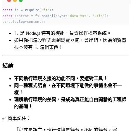
const
 fs 
=
require
(
'
fs
'
)
;
const
 content 
=
 fs
.
readFileSync
(
'
data.txt
'
,
'
utf8
'
)
;
console
.
log
(content)
;
是 Node.js 特有的模組，負責操作檔案系統。
fs
如果你把這段程式丟到瀏覽器跑，會出錯，因為瀏覽器
根本沒有
這個東西！
fs
結論
不同執行環境支援的功能不同，要選對工具！
同一種程式語言，在不同環境下能做的事情也會不一
樣！
理解執行環境的差異，是成為真正能自由開發的工程師
的基礎！
✅ 簡單記住：
「程式是語言，執行環境是舞台。不同的舞台，演