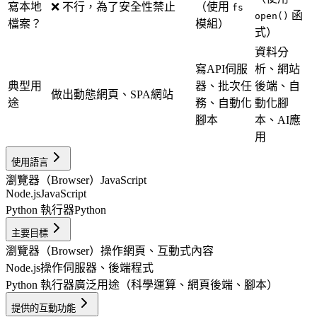
寫本地
❌ 不行，為了安全性禁止
（使用
fs
函
open()
檔案？
模組）
式）
資料分
寫API伺服
析、網站
典型用
器、批次任
後端、自
做出動態網頁、SPA網站
途
務、自動化
動化腳
腳本
本、AI應
用
使用語言
瀏覽器（Browser）
JavaScript
Node.js
JavaScript
Python 執行器
Python
主要目標
瀏覽器（Browser）
操作網頁、互動式內容
Node.js
操作伺服器、後端程式
Python 執行器
廣泛用途（科學運算、網頁後端、腳本）
提供的互動功能