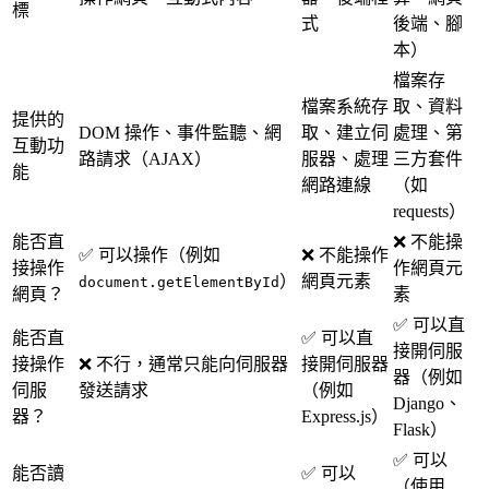
標
式
後端、腳
本）
檔案存
檔案系統存
取、資料
提供的
DOM 操作、事件監聽、網
取、建立伺
處理、第
互動功
路請求（AJAX）
服器、處理
三方套件
能
網路連線
（如
requests）
能否直
❌ 不能操
✅ 可以操作（例如
❌ 不能操作
接操作
作網頁元
）
網頁元素
document.getElementById
網頁？
素
✅ 可以直
能否直
✅ 可以直
接開伺服
接操作
❌ 不行，通常只能向伺服器
接開伺服器
器（例如
伺服
發送請求
（例如
Django、
器？
Express.js）
Flask）
✅ 可以
能否讀
✅ 可以
（使用