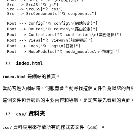
  Src --> SrcJS["📁 js"]

  Src --> SrcCSS["📁 css"]

  Src --> SrcComponents["📁 components"]

  Root --> Config["📁 config\n(網站設定)"]

  Root --> Routes["📁 routes\n(路由設定)"]

  Root --> Controllers["📁 controllers\n(業務邏輯)"]

  Root --> Views["📁 views\n(前端模板)"]

  Root --> Logs["📁 logs\n(日誌)"]

index.html
是網站的首頁。
index.html
當訪客進入網站時，伺服器會自動尋找這個文件作為默認的首
這個文件包含網站的主要內容和導航，是訪客最先看到的頁面
資料夾
css/
資料夾用來存放所有的樣式表文件（.css）。
css/