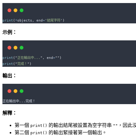
print
(
*
objects
,
end
=
'
結尾字符
'
)
示例：
print
(
"
正在輸出中...
"
,
end
=
""
)
print
(
"
完成！
"
)
輸出：
正在輸出中...完成！
解釋：
第一個
的輸出結尾被設置為空字符串
，因此
print()
""
第二個
的輸出緊接著第一個輸出。
print()