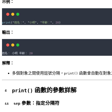
示例：
print
(
"
姓名：
"
,
"
小明
"
,
"
年齡：
"
,
20
)
輸出：
姓名： 小明 年齡： 
20
解釋：
多個對象之間使用逗號分隔，
函數會自動在對象
print()
函數的參數詳解
print()
參數：指定分隔符
sep