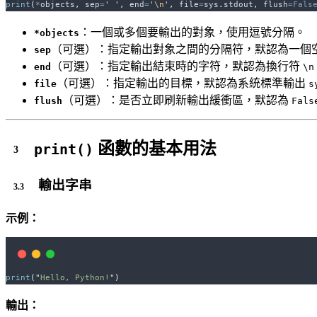
print
(
*
objects
,
sep
=
'
'
,
end
=
'
\n
'
,
file
=
sys
.
stdout
,
flush
=Fals
：一個或多個要輸出的對象，使用逗號分隔。
*objects
（可選）：指定輸出對象之間的分隔符，默認為一個
sep
（可選）：指定輸出結束時的字符，默認為換行符
end
\n
（可選）：指定輸出的目標，默認為系統標準輸出
file
s
（可選）：是否立即刷新輸出緩衝區，默認為
flush
Fals
函數的基本用法
print()
輸出字串
示例：
print
(
"
Hello, Python!
"
)
輸出：