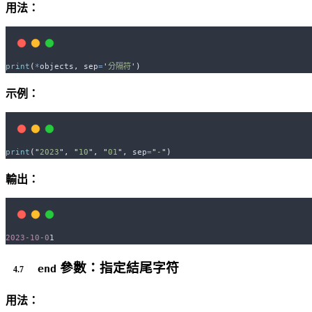
用法：
print
(
*
objects
,
sep
=
'
分隔符
'
)
示例：
print
(
"
2023
"
,
"
10
"
,
"
01
"
,
sep
=
"
-
"
)
輸出：
2023
-
10
-
0
1
參數：指定結尾字符
end
用法：