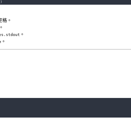
e
)
空格。
。
。
ys.stdout
。
e