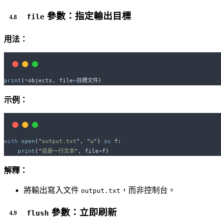
參數：指定輸出目標
file
用法：
print
(
*
objects
,
file
=
目標文件
)
示例：
with
open
(
"
output.txt
"
,
"
w
"
)
as
 f
:
print
(
"
這是一行文本
"
,
file
=
f
)
解釋：
將輸出寫入文件
，而非控制台。
output.txt
參數：立即刷新
flush