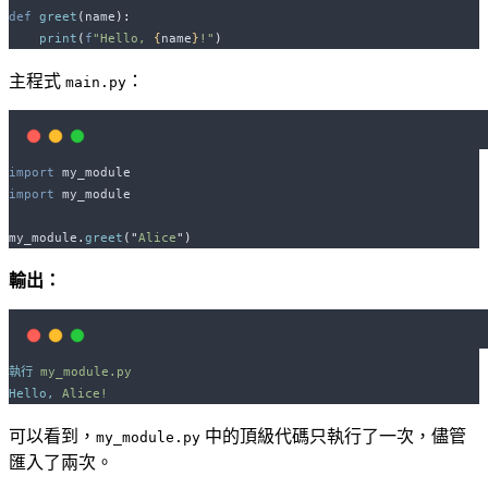
def
greet
(
name
):
print
(
f
"Hello, 
{
name
}
!"
)
主程式
：
main.py
import
 my_module
import
 my_module
my_module
.
greet
(
"
Alice
"
)
輸出：
執行
my_module.py
Hello,
Alice!
可以看到，
中的頂級代碼只執行了一次，儘管
my_module.py
匯入了兩次。