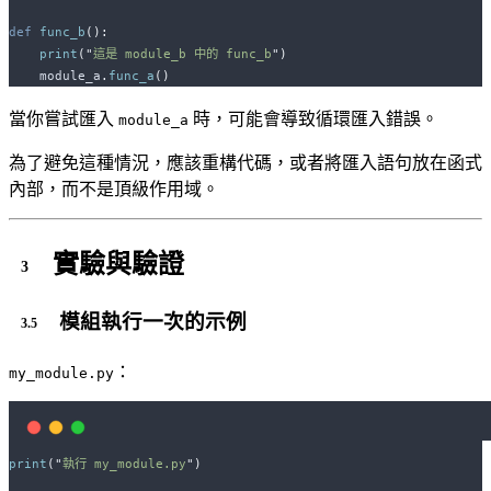
def
func_b
():
print
(
"
這是 module_b 中的 func_b
"
)
    module_a
.
func_a
()
當你嘗試匯入
時，可能會導致循環匯入錯誤。
module_a
為了避免這種情況，應該重構代碼，或者將匯入語句放在函式
內部，而不是頂級作用域。
實驗與驗證
模組執行一次的示例
：
my_module.py
print
(
"
執行 my_module.py
"
)