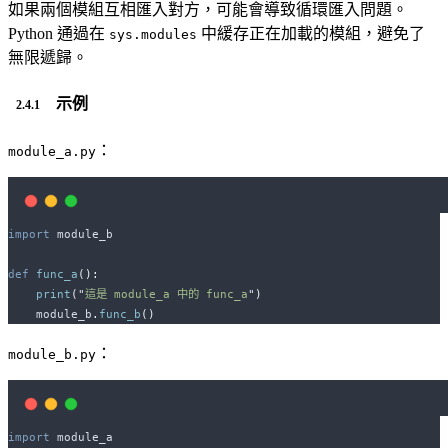
如果兩個模組互相匯入對方，可能會導致循環匯入問題。
Python 通過在
中緩存正在加載的模組，避免了
sys.modules
無限遞歸。
示例
：
module_a.py
import
 module_b
def
func_a
():
print
(
"
這是 module_a 中的 func_a
"
)
    module_b
.
func_b
()
：
module_b.py
import
 module_a