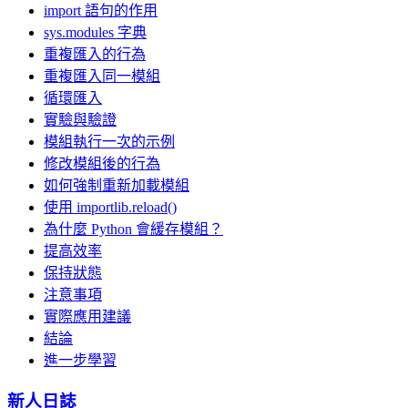
import 語句的作用
sys.modules 字典
重複匯入的行為
重複匯入同一模組
循環匯入
實驗與驗證
模組執行一次的示例
修改模組後的行為
如何強制重新加載模組
使用 importlib.reload()
為什麼 Python 會緩存模組？
提高效率
保持狀態
注意事項
實際應用建議
結論
進一步學習
新人日誌