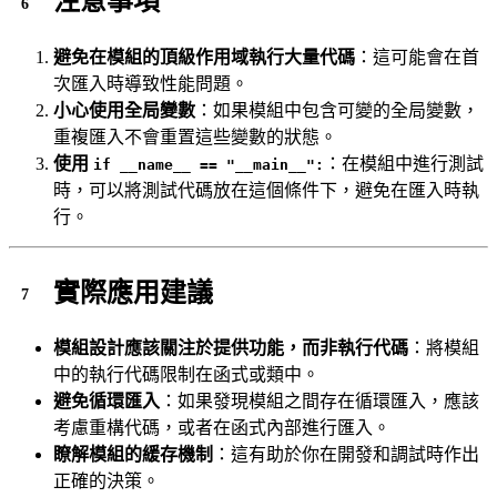
注意事項
避免在模組的頂級作用域執行大量代碼
：這可能會在首
次匯入時導致性能問題。
小心使用全局變數
：如果模組中包含可變的全局變數，
重複匯入不會重置這些變數的狀態。
使用
：在模組中進行測試
if __name__ == "__main__":
時，可以將測試代碼放在這個條件下，避免在匯入時執
行。
實際應用建議
模組設計應該關注於提供功能，而非執行代碼
：將模組
中的執行代碼限制在函式或類中。
避免循環匯入
：如果發現模組之間存在循環匯入，應該
考慮重構代碼，或者在函式內部進行匯入。
瞭解模組的緩存機制
：這有助於你在開發和調試時作出
正確的決策。