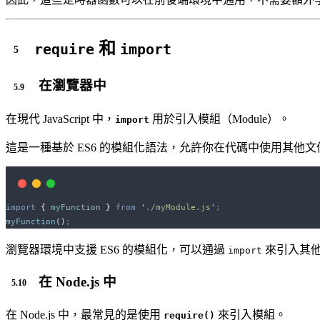
和
require
import
在瀏覽器中
在現代 JavaScript 中，
用於引入模組（Module）。
import
這是一種基於 ES6 的模組化語法，允許你在代碼中使用其他
import
{
myFunction
}
from
'
./myModule.js
'
;
myFunction
()
;
瀏覽器環境中支援 ES6 的模組化，可以通過
來引入其
import
在 Node.js 中
在 Node.js 中，最常見的是使用
來引入模組。
require()