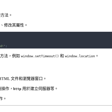
的方法。
、修改其屬性。
ld!
'
;
的方法，例如
和
。
window.setTimeout()
window.location
理 HTML 文件和瀏覽器窗口。
統操作，
用於建立伺服器等。
http
操作。