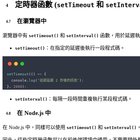
定時器函數 (
和
setTimeout
setInterv
在瀏覽器中
瀏覽器中有
和
函數，用於延遲執
setTimeout()
setInterval()
：在指定的延遲後執行一段程式碼。
setTimeout()
setTimeout
(
()
=>
{
console
.
log
(
'
這是延遲 2 秒後的訊息
'
)
;
},
2000
)
;
：每隔一段時間重複執行某段程式碼。
setInterval()
在 Node.js 中
在 Node.js 中，同樣可以使用
和
setTimeout()
setInterval()
因此，這些定時器函數可以在前後端環境中通用，不需要額外