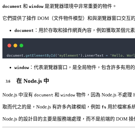
和
是瀏覽器環境中非常重要的物件。
document
window
它們提供了操作 DOM（文件物件模型）和與瀏覽器窗口交互
：用於存取和操作網頁內容，例如獲取某個元素
document
document
.
getElementById
(
'
myElement
'
)
.
innerText
=
'
Hello, Wor
：代表瀏覽器窗口，是全局物件，包含許多有用
window
在 Node.js 中
Node.js 中沒有
和
物件，因為 Node.js 不處
document
window
取而代之的是，Node.js 有許多內建模組，例如
用於檔案系
fs
Node.js 的設計目的主要是服務端處理，而不是前端的 DOM 