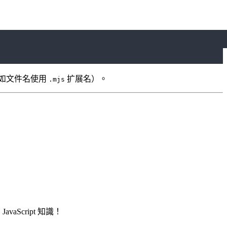
例如文件名使用
扩展名）。
.mjs
Script 知識！