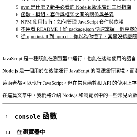
nvm 是什麼？新手必看的 Node.js 版本管理工具指南
函數、模組、套件與框架之間的關係與差異
NPM 使用指南：如何管理 JavaScript 套件與依賴
不用看 README！從 package.json 快速掌握一個
從 npm install 到 npm ci：你以為你懂了，其實沒這麼
JavaScript 是一種既能在瀏覽器中運行，也能在後端使用的語
Node.js
是一個用於在後端運行 JavaScript 的開源運行環境，而瀏
這兩者都可以執行 JavaScript，但在常見函數和 API 的使用
在這篇文章中，我們將介紹 Node.js 和瀏覽器中的一些常
函數
console
在瀏覽器中