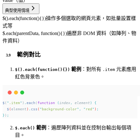
value（值）
典型使用情境
$().each(function(){})
操作多個選取的網頁元素，如批量設置樣
式等
$.each(parentData, function(){})
遍歷非 DOM 資料（如陣列、物
件資料）
範例對比
範例
：對所有
元素應用
$().each(function(){})
.item
紅色背景色。
$
(
"
.item
"
)
.
each
(
function
(
index
,
element
)
{
$
(
element
)
.
css
(
"
background-color
"
,
"
red
"
)
;
}
)
;
範例
：遍歷陣列資料並在控制台輸出每個項
$.each()
目。