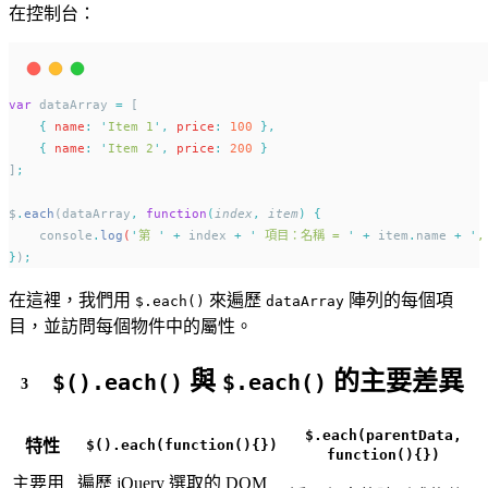
在控制台：
var
 dataArray 
=
 [
{
name
:
'
Item 1
'
,
price
:
100
},
{
name
:
'
Item 2
'
,
price
:
200
}
]
;
$
.
each
(dataArray
,
function
(
index
,
item
)
{
console
.
log
(
'
第 
'
+
index
+
'
 項目：名稱 = 
'
+
item
.
name
+
'
,
}
)
;
在這裡，我們用
來遍歷
陣列的每個項
$.each()
dataArray
目，並訪問每個物件中的屬性。
與
的主要差異
$().each()
$.each()
$.each(parentData,
特性
$().each(function(){})
function(){})
主要用
遍歷 jQuery 選取的 DOM