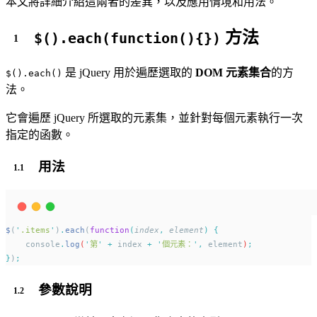
本文將詳細介紹這兩者的差異，以及應用情境和用法。
方法
$().each(function(){})
是 jQuery 用於遍歷選取的
DOM 元素集合
的方
$().each()
法。
它會遍歷 jQuery 所選取的元素集，並針對每個元素執行一次
指定的函數。
用法
$
(
'
.items
'
)
.
each
(
function
(
index
,
element
)
{
console
.
log
(
'
第
'
+
index
+
'
個元素：
'
,
element
)
;
}
)
;
參數說明