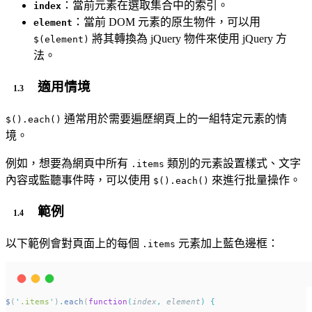
：當前元素在選取集合中的索引。
index
：當前 DOM 元素的原生物件，可以用
element
將其轉換為 jQuery 物件來使用 jQuery 方
$(element)
法。
適用情境
通常用於需要遍歷網頁上的一組特定元素的情
$().each()
境。
例如，想要為網頁中所有
類別的元素設置樣式、文字
.items
內容或監聽事件時，可以使用
來進行批量操作。
$().each()
範例
以下範例會對頁面上的每個
元素加上藍色邊框：
.items
$
(
'
.items
'
)
.
each
(
function
(
index
,
element
)
{