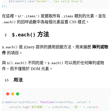
$
(
element
)
.
css
(
'
border
'
,
'
1px solid blue
'
)
;
}
)
;
在這裡，
是選取所有
類別的元素，並在
$('.items')
.items
的回呼函數中為每個元素設置 CSS 樣式。
.each()
方法
$.each()
是 jQuery 提供的通用迴圈方法，用來遍歷
陣列或物
$.each()
件
的項目。
與
不同的是，
可以用於任何陣列或物
$().each()
$.each()
件，而不僅限於 DOM 元素。
用法
$
.
each
(arrayOrObject
,
function
(
indexOrKey
,
value
)
{
console
.
log
(
'
索引或鍵：
'
+
indexOrKey
,
'
值：
'
+
value
)
;