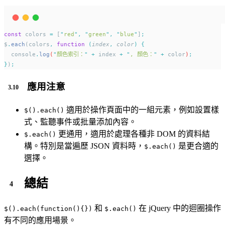
const
 colors 
=
 [
"
red
"
,
"
green
"
,
"
blue
"
]
;
$
.
each
(colors
,
function
(
index
,
color
)
{
console
.
log
(
"
顏色索引：
"
+
index
+
"
, 顏色：
"
+
color
)
;
}
)
;
應用注意
適用於操作頁面中的一組元素，例如設置樣
$().each()
式、監聽事件或批量添加內容。
更通用，適用於處理各種非 DOM 的資料結
$.each()
構。特別是當遍歷 JSON 資料時，
是更合適的
$.each()
選擇。
總結
和
在 jQuery 中的迴圈操作
$().each(function(){})
$.each()
有不同的應用場景。