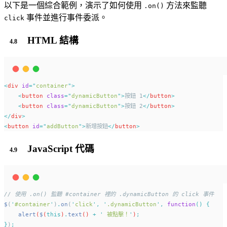
以下是一個綜合範例，演示了如何使用
方法來監聽
.on()
事件並進行事件委派。
click
HTML 結構
<
div
id
=
"
container
"
>
<
button
class
=
"
dynamicButton
"
>
按鈕 1
</
button
>
<
button
class
=
"
dynamicButton
"
>
按鈕 2
</
button
>
</
div
>
<
button
id
=
"
addButton
"
>
新增按鈕
</
button
>
JavaScript 代碼
// 使用 .on() 監聽 #container 裡的 .dynamicButton 的 click 事件
$
(
'
#container
'
)
.
on
(
'
click
'
,
'
.dynamicButton
'
,
function
()
{
alert
(
$
(
this
)
.
text
() 
+
'
 被點擊！
'
)
;
}
)
;