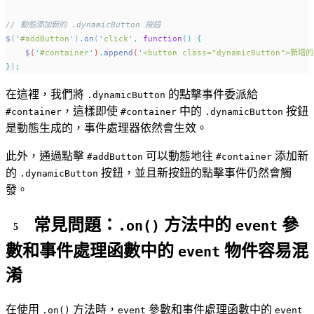
// 動態添加新的 .dynamicButton 按鈕
$
(
'
#addButton
'
)
.
on
(
'
click
'
,
function
()
{
$
(
'
#container
'
)
.
append
(
'
<button class="dynamicButton">新增
}
)
;
在這裡，我們將
的點擊事件委派給
.dynamicButton
，這樣即使
中的
按鈕
#container
#container
.dynamicButton
是動態生成的，事件處理器依然會生效。
此外，通過點擊
可以動態地往
添加新
#addButton
#container
的
按鈕，並且新按鈕的點擊事件仍然會觸
.dynamicButton
發。
常見問題：
方法中的
參
.on()
event
數和事件處理函數中的
物件容易混
event
淆
在使用
方法時，
參數和事件處理函數中的
.on()
event
event