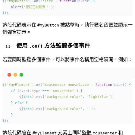
$
(
'
#myButton
'
)
.
on
(
'
click
'
,
function
(
event
)
{
alert
(
'
按鈕已被點擊！
'
)
;
}
)
;
這段代碼表示在
被點擊時，執行匿名函數並顯示一
#myButton
個彈窗提示。
使用
方法監聽多個事件
.on()
若要同時監聽多個事件，可以將事件名稱用空格隔開，例如：
$
(
'
#myElement
'
)
.
on
(
'
mouseenter mouseleave
'
,
function
(
event
)
{
if
 (
event
.
type
===
'
mouseenter
'
) 
{
$
(
this
)
.
css
(
'
background-color
'
,
'
lightblue
'
)
;
}
else
{
$
(
this
)
.
css
(
'
background-color
'
,
''
)
;
}
}
)
;
這段代碼會在
元素上同時監聽
和
#myElement
mouseenter