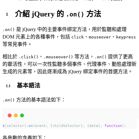
介紹 jQuery 的
方法
.on()
是 jQuery 中的主要事件綁定方法，用於監聽和處理
.on()
DOM 元素上的各種事件，包括
、
、
click
mouseover
keypress
等常見事件。
相比於
、
等方法，
提供了更高
.click()
.mouseover()
.on()
的靈活性，可以一次性監聽多個事件、代理事件、動態處理新
生成的元素等，因此逐漸成為 jQuery 綁定事件的首選方法。
基本語法
方法的基本語法如下：
.on()
$
(selector)
.
on
(event
,
 [childSelector]
,
 [data]
,
function
);
各參數的含義如下：