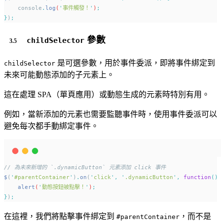
console
.
log
(
'
事件觸發！
'
)
;
}
)
;
參數
childSelector
是可選參數，用於事件委派，即將事件綁定到
childSelector
未來可能動態添加的子元素上。
這在處理 SPA（單頁應用）或動態生成的元素時特別有用。
例如，當新添加的元素也需要監聽事件時，使用事件委派可以
避免每次都手動綁定事件。
// 為未來新增的 `.dynamicButton` 元素添加 click 事件
$
(
'
#parentContainer
'
)
.
on
(
'
click
'
,
'
.dynamicButton
'
,
function
()
alert
(
'
動態按鈕被點擊！
'
)
;
}
)
;
在這裡，我們將點擊事件綁定到
，而不是
#parentContainer