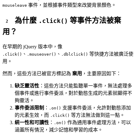
事件，並根據事件類型來改變背景顏色。
mouseleave
為什麼
等事件方法被棄
.click()
用？
在早期的 jQuery 版本中，像
、
、
等快捷方法被廣泛使
.click()
.mouseover()
.dblclick()
用。
然而，這些方法已被官方標記為
棄用
，主要原因如下：
缺乏靈活性
：這些方法只能監聽單一事件，無法處理多
個事件或進行事件委派，對於動態生成的元素就顯得不
夠靈活。
事件委派限制
：
支援事件委派，允許對動態添加
.on()
的元素生效，而
等方法無法做到這一點。
.click()
統一性和可讀性
：
作為通用事件處理方法，可以
.on()
涵蓋所有情況，減少記憶和學習的成本。