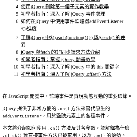
使用jQuery 刪除第一個子元素的實作教學
初學者指南：深入了解 jQuery 事件處理
如何在jQuery 中使用事件監聽器addEventListener
👈進度
了解jQuery 中$().each(function(){}) 與$.each() 的差
異
jQuery 與fetch 的非同步請求方法介紹
初學者指南：掌握 jQuery 動畫效果
初學者指南：深入了解 jQuery 中的 this 關鍵字
初學者指南：深入了解 jQuery .offset() 方法
在 JavaScript 開發中，監聽事件是實現動態互動的重要環節。
jQuery 提供了非常方便的
方法來替代原生的
.on()
，用於監聽元素上的各種事件。
addEventListener
本文將介紹如何使用
方法及其各參數，並解釋為什麼
.on()
等直接事件方法已被棄用，以及
的優勢。
.click()
.on()