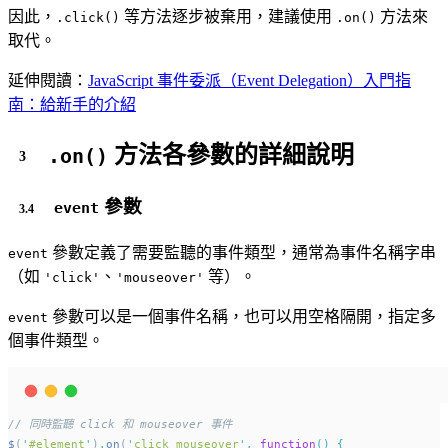
因此，
等方法逐步被棄用，建議使用
方法來
.click()
.on()
取代。
延伸閱讀：
JavaScript 事件委派（Event Delegation）入門指
南：給新手的介紹
方法各參數的詳細說明
.on()
參數
event
參數定義了需要監聽的事件類型，通常為事件名稱字串
event
（如
、
等）。
'click'
'mouseover'
參數可以是一個事件名稱，也可以用空格隔開，指定多
event
個事件類型。
// 同時監聽 click 和 mouseover 事件
$
(
'
#element
'
)
.
on
(
'
click mouseover
'
,
function
()
{