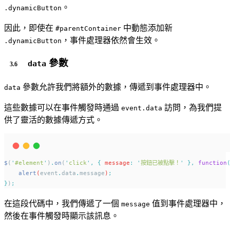
。
.dynamicButton
因此，即使在
中動態添加新
#parentContainer
，事件處理器依然會生效。
.dynamicButton
參數
data
參數允許我們將額外的數據，傳遞到事件處理器中。
data
這些數據可以在事件觸發時通過
訪問，為我們提
event.data
供了靈活的數據傳遞方式。
$
(
'
#element
'
)
.
on
(
'
click
'
,
{
message
:
'
按鈕已被點擊！
'
},
function
alert
(
event
.
data
.
message
)
;
}
)
;
在這段代碼中，我們傳遞了一個
值到事件處理器中，
message
然後在事件觸發時顯示該訊息。