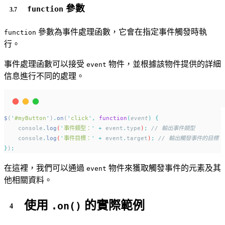
參數
function
參數為事件處理函數，它會在指定事件觸發時執
function
行。
事件處理函數可以接受
物件，並根據該物件提供的詳細
event
信息進行不同的處理。
$
(
'
#myButton
'
)
.
on
(
'
click
'
,
function
(
event
)
{
console
.
log
(
'
事件類型：
'
+
event
.
type
)
;
// 輸出事件類型
console
.
log
(
'
事件目標：
'
+
event
.
target
)
;
// 輸出觸發事件的目標
}
)
;
在這裡，我們可以通過
物件來獲取觸發事件的元素及其
event
他相關資料。
使用
的實際範例
.on()