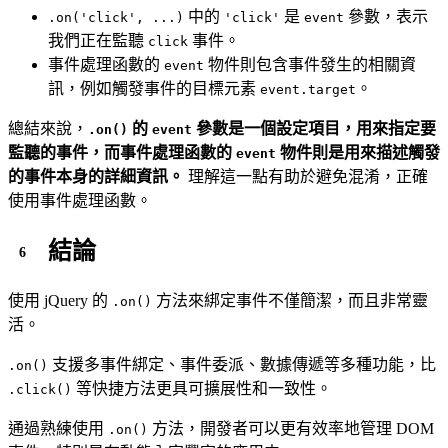
中的
是
參數，表示
.on('click', ...)
'click'
event
我們正在監聽
事件。
click
事件處理函數的
物件則包含事件發生的相關資
event
訊，例如觸發事件的目標元素
。
event.target
總結來說，
的
參數是一個設定項目，用來指定要
.on()
event
監聽的事件，而事件處理函數的
物件則是用來描述觸發
event
的事件本身的詳細資訊。
理解這一點有助於避免混淆，正確
使用事件處理函數。
結論
使用 jQuery 的
方法來綁定事件不僅簡潔，而且非常靈
.on()
活。
支援多事件綁定、事件委派、數據傳遞等多種功能，比
.on()
等快捷方法更具可擴展性和一致性。
.click()
通過熟練使用
方法，開發者可以更有效率地管理 DOM
.on()