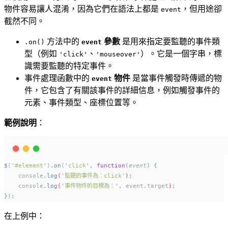
物件容易讓人混淆，因為它們在語法上都是
，但用途卻
event
截然不同。
方法中的
參數
是用來指定要監聽的事件類
.on()
event
型（例如
、
）。它是一個字串，標
'click'
'mouseover'
識需要監聽的特定事件。
事件處理函數中的
物件
是當事件觸發時傳遞的物
event
件，它包含了有關該事件的詳細信息，例如觸發事件的
元素、事件類型、座標位置等。
範例說明
：
$
(
'
#element
'
)
.
on
(
'
click
'
,
function
(
event
)
{
console
.
log
(
'
監聽的事件為：click
'
)
;
console
.
log
(
'
事件物件的目標為：
'
,
event
.
target
)
;
}
)
;
在上例中：