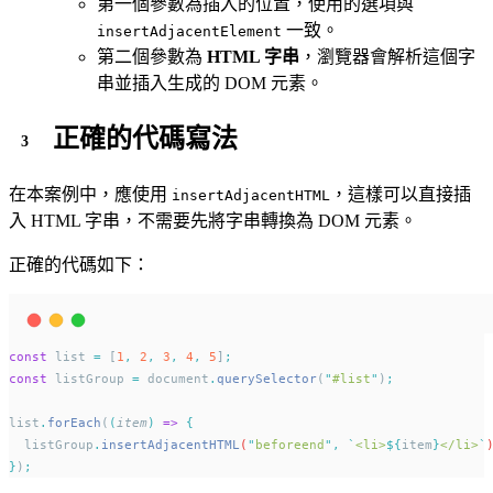
第一個參數為插入的位置，使用的選項與
一致。
insertAdjacentElement
第二個參數為
HTML 字串
，瀏覽器會解析這個字
串並插入生成的 DOM 元素。
正確的代碼寫法
在本案例中，應使用
，這樣可以直接插
insertAdjacentHTML
入 HTML 字串，不需要先將字串轉換為 DOM 元素。
正確的代碼如下：
const
 list 
=
 [
1
,
2
,
3
,
4
,
5
]
;
const
 listGroup 
=
 document
.
querySelector
(
"
#list
"
)
;
list
.
forEach
(
(
item
)
=>
{
listGroup
.
insertAdjacentHTML
(
"
beforeend
"
,
`
<li>
${
item
}
</li>
`
}
)
;