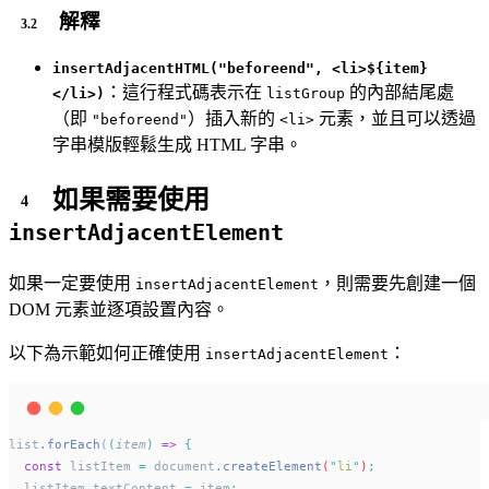
解釋
insertAdjacentHTML("beforeend", <li>${item}
：這行程式碼表示在
的內部結尾處
</li>)
listGroup
（即
）插入新的
元素，並且可以透過
"beforeend"
<li>
字串模版輕鬆生成 HTML 字串。
如果需要使用
insertAdjacentElement
如果一定要使用
，則需要先創建一個
insertAdjacentElement
DOM 元素並逐項設置內容。
以下為示範如何正確使用
：
insertAdjacentElement
list
.
forEach
(
(
item
)
=>
{
const
listItem
=
document
.
createElement
(
"
li
"
)
;
listItem
.
textContent
=
item
;