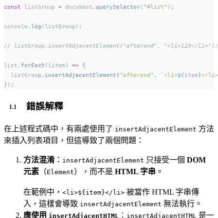
const
 listGroup 
=
 document
.
querySelector
(
"
#list
"
)
;
console
.
log
(listGroup)
;
// listGroup.insertAdjacentElement("afterend", "<li>123</li>")
list
.
forEach
(
(
item
)
=>
{
listGroup
.
insertAdjacentElement
(
"
afterend
"
,
`
<li>
${
item
}
</li
}
)
;
錯誤解釋
在上述程式碼中，有兩處使用了
方法
insertAdjacentElement
來插入列表項目，但這導致了兩個問題：
方法混淆
：
只接受一個
DOM
insertAdjacentElement
元素
（
），而不是
HTML 字串
。
Element
在範例中，
被當作 HTML 字串傳
<li>${item}</li>
入，這樣會導致
無法執行。
insertAdjacentElement
應使用
：
是一
insertAdjacentHTML
insertAdjacentHTML