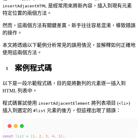
是經常用來將新內容，插入到現有元素
insertAdjacentHTML
特定位置的兩個方法。
然而，這兩個方法有關鍵差異，新手往往容易混淆，導致錯誤
的操作。
本文將透過以下範例分析常見的誤用情況，並解釋如何正確地
使用這兩個方法。
案例程式碼
以下是一段示範程式碼，目的是將數列的元素逐一插入到
HTML 列表中。
程式碼嘗試使用
將列表項目 (
)
insertAdjacentElement
<li>
插入到選定的
元素的後方，但這裡出現了錯誤：
#list
const
 list 
=
 [
1
,
2
,
3
,
4
,
5
]
;