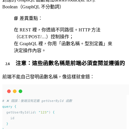
Boolean（GraphQL 不分動詞）
📘 差異重點：
在 REST 裡，你透過不同路徑 + HTTP 方法
（GET/POST/…）控制操作；
在 GraphQL 裡，你用「函數名稱 + 型別定義」來
決定操作內容。
注意：這些函數名稱是
前端必須查閱並遵循的
前端不能自己發明函數名稱，像這樣就會錯：
# ❌ 錯誤：後端沒有定義 getUserById 函數
query
{
  getUserById(
id
:
"
123
"
) 
{
    id
}