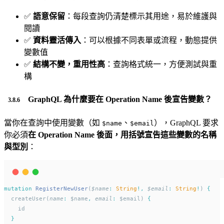
✅
語意保留
：每段查詢仍清楚標示其用途，易於維護與
閱讀
✅
資料靈活傳入
：可以根據不同表單或流程，動態提供
變數值
✅
結構不變，重用性高
：查詢格式統一，方便測試與重
構
GraphQL 為什麼要在 Operation Name 後宣告變數？
當你在查詢中使用變數（如
、
），GraphQL 要求
$name
$email
你必須
在 Operation Name 後面，用括號宣告這些變數的名稱
與型別
：
mutation
RegisterNewUser
(
$name
:
String
!,
$email
:
String
!
) 
{
  createUser(
name
:
 $name
,
email
:
 $email) 
{
    id
}