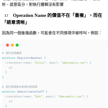
析、語意區分，對執行邏輯沒有影響
Operation Name 的價值不在「重複」，而在
「語意清晰」
因為同一個後端函數，可能會在不同情境中被呼叫，例如：
# 用於註冊畫面
mutation
RegisterNewUser
{
  createUser(
name
:
"
Alice
"
,
email
:
"
a@example.com
"
) 
{
    id
}
}
# 用於管理後台新增內部成員
mutation
AdminCreateStaff
{
  createUser(
name
:
"
Bob
"
,
email
:
"
b@example.com
"
) 
{
    id
}