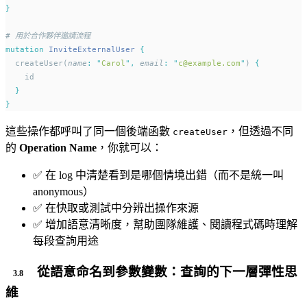
}
# 用於合作夥伴邀請流程
mutation
InviteExternalUser
{
  createUser(
name
:
"
Carol
"
,
email
:
"
c@example.com
"
) 
{
    id
}
}
這些操作都呼叫了同一個後端函數
，但透過不同
createUser
的
Operation Name
，你就可以：
✅ 在 log 中清楚看到是哪個情境出錯（而不是統一叫
anonymous）
✅ 在快取或測試中分辨出操作來源
✅ 增加語意清晰度，幫助團隊維護、閱讀程式碼時理解
每段查詢用途
從語意命名到參數變數：查詢的下一層彈性思
維