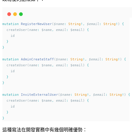
mutation
RegisterNewUser
(
$name
:
String
!,
$email
:
String
!
) 
{
  createUser(
name
:
 $name
,
email
:
 $email) 
{
    id
}
}
mutation
AdminCreateStaff
(
$name
:
String
!,
$email
:
String
!
) 
{
  createUser(
name
:
 $name
,
email
:
 $email) 
{
    id
}
}
mutation
InviteExternalUser
(
$name
:
String
!,
$email
:
String
!
) 
{
  createUser(
name
:
 $name
,
email
:
 $email) 
{
    id
}
}
這種寫法在開發實務中有幾個明確優勢：