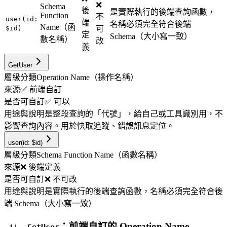
❌
Schema
後
是實際執行的後端查詢函數，
Function
不
user(id:
端
名稱必須完全符合後端
Name（函
$id)
可
定
Schema（大小寫一致）
數名稱）
改
義
GetUser
層級分類
Operation Name（操作名稱）
來源
✅ 前端自訂
是否可自訂
✅ 可以
用途與說明
是整段查詢的「代號」，給自己或工具識別用，不
影響查詢內容。用於快取追蹤、錯誤訊息定位。
user(id: $id)
層級分類
Schema Function Name（函數名稱）
來源
❌ 後端定義
是否可自訂
❌ 不可改
用途與說明
是實際執行的後端查詢函數，名稱必須完全符合後
端 Schema（大小寫一致）
：前端自訂的 Operation Name
GetUser