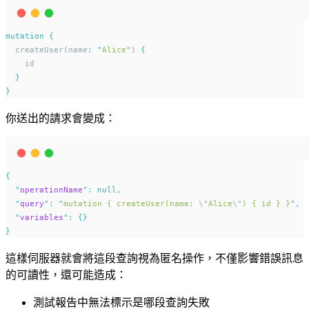
mutation
{
  createUser(
name
:
"
Alice
"
) 
{
    id
}
}
你送出的請求會變成：
{
"
operationName
"
:
null,
"
query
"
:
"
mutation { createUser(name: 
\"
Alice
\"
) { id } }
"
,
"
variables
"
:
{}
}
這樣伺服器就會將這段查詢視為匿名操作，不僅影響錯誤訊息
的可讀性，還可能造成：
測試報告中無法標示是哪段查詢失敗