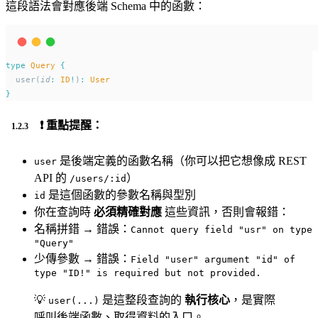
這段語法會對應後端 Schema 中的函數：
type
Query
{
  user(
id
:
ID
!
)
:
User
}
❗ 重點提醒：
是後端定義的函數名稱（你可以把它想像成 REST
user
API 的
）
/users/:id
是這個函數的參數名稱與型別
id
你在查詢時
必須精確對應
這些資訊，否則會報錯：
名稱拼錯 → 錯誤：
Cannot query field "usr" on type
"Query"
少傳參數 → 錯誤：
Field "user" argument "id" of
type "ID!" is required but not provided.
💡
是這整段查詢的
執行核心
，是實際
user(...)
呼叫後端函數、取得資料的入口。