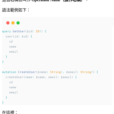
語法範例如下：
query
GetUser
(
$id
:
ID
!
) 
{
  user(
id
:
 $id) 
{
    id
    name
    email
}
}
mutation
CreateUser
(
$name
:
String
!,
$email
:
String
!
) 
{
  createUser(
name
:
 $name
,
email
:
 $email) 
{
    id
    name
    email
}
}
在這裡：