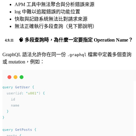
APM 工具中無法聚合與分析錯誤來源
log 中難以追蹤錯誤的功能位置
快取與記錄系統無法比對請求來源
無法正確執行多段查詢（見下節說明）
🧠 多段查詢時，為什麼一定要指定 Operation Name？
GraphQL 語法允許你在同一份
檔案中定義多個查詢
.graphql
或 mutation，例如：
query
GetUser
{
  user(
id
:
"
u001
"
) 
{
    id
    name
}
}
query
GetPosts
{
  posts 
{