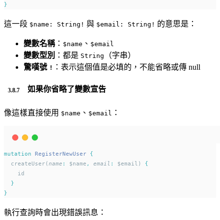
}
這一段
與
的意思是：
$name: String!
$email: String!
變數名稱
：
、
$name
$email
變數型別
：都是
（字串）
String
驚嘆號
：表示這個值是必填的，不能省略或傳 null
!
如果你省略了變數宣告
像這樣直接使用
、
：
$name
$email
mutation
RegisterNewUser
{
  createUser(
name
:
 $name
,
email
:
 $email) 
{
    id
}
}
執行查詢時會出現錯誤訊息：