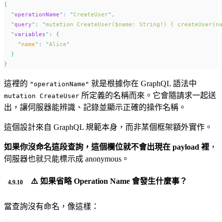
{
"
operationName
"
:
"
CreateUser
"
,
"
query
"
:
"
mutation CreateUser($name: String!) { createUser(n
"
variables
"
:
{
"
name
"
:
"
Alice
"
}
}
這裡的
就是根據你在 GraphQL 語法中
"operationName"
所定義的名稱而來。它會隨請求一起送
mutation CreateUser
出，讓伺服器能辨識、記錄並顯示正確的操作名稱。
這個設計來自 GraphQL 規範本身，而非某個框架額外實作。
如果你沒命名這段查詢，這個欄位就不會出現在 payload 裡
，
伺服器也就只能標示成 anonymous。
⚠️ 如果省略 Operation Name 會發生什麼事？
當查詢沒有命名，像這樣：