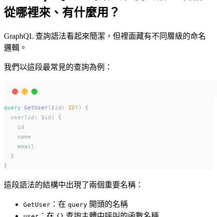
從哪裡來、有什麼用？
GraphQL 查詢語法看起來簡潔，但裡面藏有不同層級的命名
邏輯。
我們以這段最常見的查詢為例：
query
GetUser
(
$id
:
ID
!
) 
{
  user(
id
:
 $id) 
{
    id
    name
    email
}
}
這段語法的結構中出現了兩個重要名稱：
：在
開頭的名稱
GetUser
query
：在
查詢主體中呼叫的函數名稱
user
{}