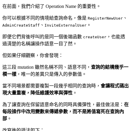
在前面，我們介紹了 Operation Name 的重要性。
你可以根據不同的情境給查詢命名，像是
、
RegisterNewUser
、
。
AdminCreateStaff
InviteExternalUser
即便它們背後呼叫的是同一個後端函數
，也能透
createUser
過清楚的名稱讓操作語意一目了然。
但如果仔細觀察，你會發現：
這三段 mutation 雖然名稱不同、語意不同，
查詢的結構幾乎一
模一樣
，唯一的差異只是傳入的參數值。
當不同場景都需要複製一段幾乎相同的查詢時，
會讓程式碼出
現大量重複，降低維護效率與彈性
。
為了讓查詢在保留語意命名的同時具備彈性，最佳做法是：
在
每段操作中改用變數來傳遞參數，而不是將值寫死在查詢內
部
。
改寫後的語法如下：