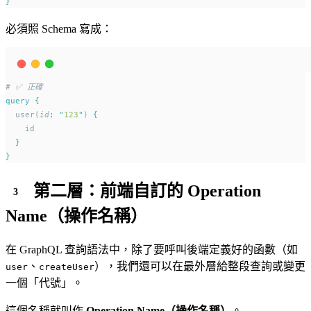
}
必須照 Schema 寫成：
# ✅ 正確
query
{
  user(
id
:
"
123
"
) 
{
    id
}
}
第二層：前端自訂的 Operation
Name（操作名稱）
在 GraphQL 查詢語法中，除了要呼叫後端定義好的函數（如
、
），我們還可以在最外層給整段查詢或變更
user
createUser
一個「代號」。
這個名稱就叫作
Operation Name（操作名稱）
。