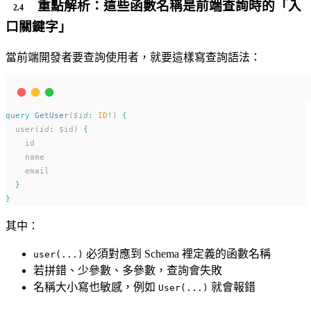
重點解析：這些函數名稱是前端查詢時的「入
口關鍵字」
當前端開發者要查詢使用者，就要這樣寫查詢語法：
query
GetUser
(
$id
:
ID
!
) 
{
  user(
id
:
 $id) 
{
    id
    name
    email
}
}
其中：
必須對應到 Schema 裡定義的函數名稱
user(...)
若拼錯、少參數、多參數，查詢會失敗
名稱大小寫也敏感，例如
就會報錯
User(...)