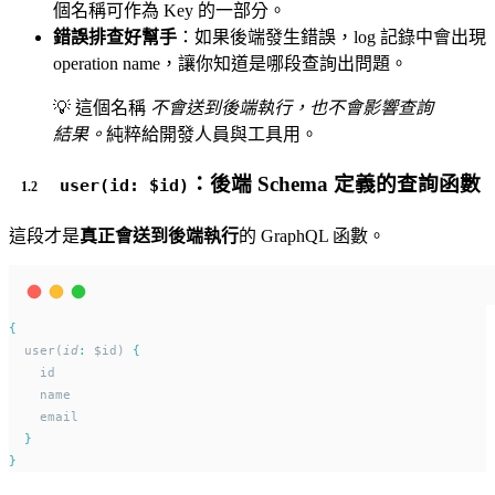
個名稱可作為 Key 的一部分。
錯誤排查好幫手
：如果後端發生錯誤，log 記錄中會出現
operation name，讓你知道是哪段查詢出問題。
💡 這個名稱
不會送到後端執行，也不會影響查詢
結果。
純粹給開發人員與工具用。
：後端 Schema 定義的查詢函數
user(id: $id)
這段才是
真正會送到後端執行
的 GraphQL 函數。
{
  user(
id
:
 $id) 
{
    id
    name
    email
}
}