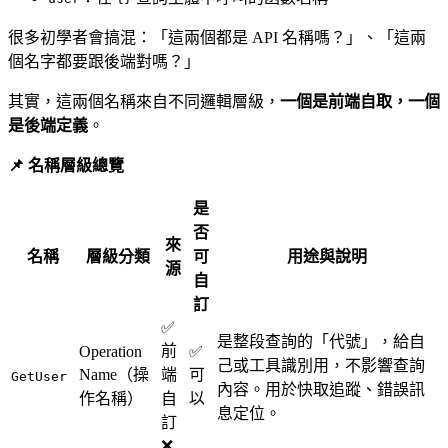
很多初學者會搞混：「這兩個都是 API 名稱嗎？」、「這兩
個名字都要跟後端對嗎？」
其實，這兩個名稱來自不同邏輯層級，
一個是前端自取，一個
是後端定義
。
📌 名稱層級總覽
是
否
來
名稱
層級分類
可
用途與說明
源
自
訂
✅
是整段查詢的「代號」，給自
前
Operation
✅
己或工具識別用，不影響查詢
Name（操
端
可
GetUser
內容。用於快取追蹤、錯誤訊
作名稱）
自
以
息定位。
訂
❌