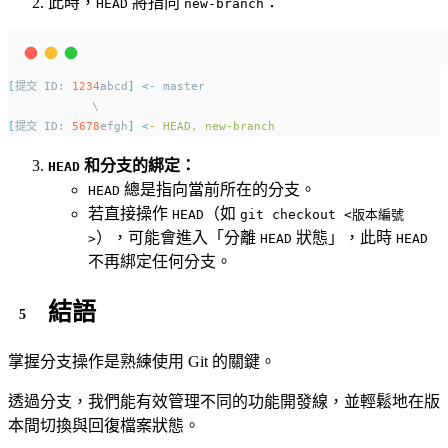
此時，
將指向
：
HEAD
new-branch
[
提交 ID: 
1234
abcd
]
<
- master
            \
[
提交 ID: 
5678
efgh
]
<
-
HEAD,
new-branch
和分支的綁定：
HEAD
總是指向當前所在的分支。
HEAD
若直接操作
（如
HEAD
git checkout <版本編號
），可能會進入「分離
狀態」，此時
>
HEAD
HEAD
不再綁定任何分支。
結語
掌握分支操作是熟練使用 Git 的關鍵。
透過分支，我們能有效管理不同的功能開發線，並輕鬆地在版
本間切換與回復檔案狀態。