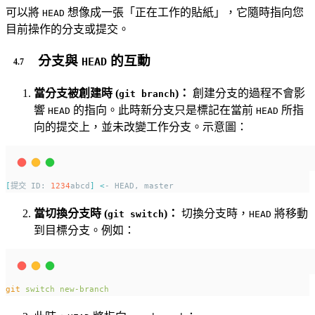
可以將
想像成一張「正在工作的貼紙」，它隨時指向您
HEAD
目前操作的分支或提交。
分支與
的互動
HEAD
當分支被創建時 (
)：
創建分支的過程不會影
git branch
響
的指向。此時新分支只是標記在當前
所指
HEAD
HEAD
向的提交上，並未改變工作分支。示意圖：
[
提交 ID: 
1234
abcd
]
<
- HEAD, master
當切換分支時 (
)：
切換分支時，
將移動
git switch
HEAD
到目標分支。例如：
git
switch
new-branch