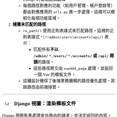
每個路徑對應的功能（如用戶管理、帳戶登錄等）
都由對應應用的
進一步處理，這樣可以模
urls.py
組化每個功能區域。
捕獲未匹配的路徑
使用正則表達式來匹配路徑。這裡的正
re_path()
則表達式
表
^(?!admin|users|accounts|api/)
示：
匹配所有
不以
、
、
或
開
/admin/
/users/
/accounts/
/api/
頭
的路徑。
這些路徑將交由
處理，並返回
vue404_page
一個 Vue 的模板文件。
這種設計確保了後端業務邏輯的路徑優先處理，其
餘路徑由前端接管。
Django 視圖：渲染模板文件
Django 視圖負責處理來自路由的請求，並決定返回的內容。