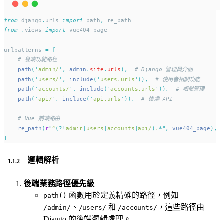
from
 django
.
urls 
import
 path
,
 re_path
from
.
views 
import
 vue404_page
urlpatterns 
=
[
# 後端功能路徑
path
(
'
admin/
'
,
 admin
.
site
.
urls
),
# Django 管理員介面
path
(
'
users/
'
,
 include
(
'
users.urls
'
)),
# 使用者相關功能
path
(
'
accounts/
'
,
 include
(
'
accounts.urls
'
)),
# 帳號管理
path
(
'
api/
'
,
 include
(
'
api.urls
'
)),
# 後端 API
# Vue 前端路由
re_path
(
r
"
^
(?!
admin
|
users
|
accounts
|
api/
)
.
*"
,
 vue404_page
),
]
邏輯解析
後端業務路徑優先級
函數用於定義精確的路徑，例如
path()
、
和
，這些路徑由
/admin/
/users/
/accounts/
Django 的後端邏輯處理。