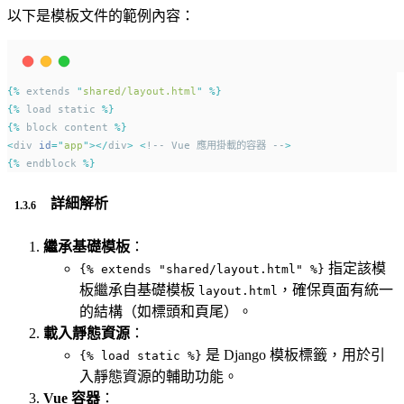
以下是模板文件的範例內容：
{%
 extends 
"
shared/layout.html
"
%}
{%
 load static 
%}
{%
 block content 
%}
<
div 
id
=
"
app
"
></
div
>
<
!-- Vue 應用掛載的容器 --
>
{%
 endblock 
%}
詳細解析
繼承基礎模板
：
指定該模
{% extends "shared/layout.html" %}
板繼承自基礎模板
，確保頁面有統一
layout.html
的結構（如標頭和頁尾）。
載入靜態資源
：
是 Django 模板標籤，用於引
{% load static %}
入靜態資源的輔助功能。
Vue 容器
：