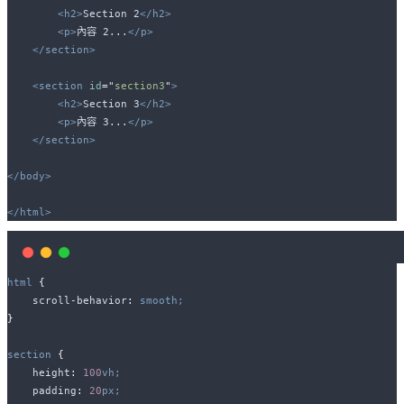
<h2>
Section 2
</h2>
<p>
內容 2...
</p>
</section>
<section
id
=
"
section3
"
>
<h2>
Section 3
</h2>
<p>
內容 3...
</p>
</section>
</body>
</html>
html
{
scroll-behavior
:
smooth;
}
section
{
height
:
100
vh;
padding
:
20
px;