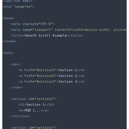
<!DOCTYPE
html
>
<html
lang
=
"
en
"
>
<head>
<meta
charset
=
"
UTF-8
"
>
<meta
name
=
"
viewport
"
content
=
"
width=device-width, initial
<title>
Smooth Scroll Example
</title>
</head>
<body>
<nav>
<a
href
=
"
#section1
"
>
Section 1
</a>
<a
href
=
"
#section2
"
>
Section 2
</a>
<a
href
=
"
#section3
"
>
Section 3
</a>
</nav>
<section
id
=
"
section1
"
>
<h2>
Section 1
</h2>
<p>
內容 1...
</p>
</section>
<section
id
=
"
section2
"
>