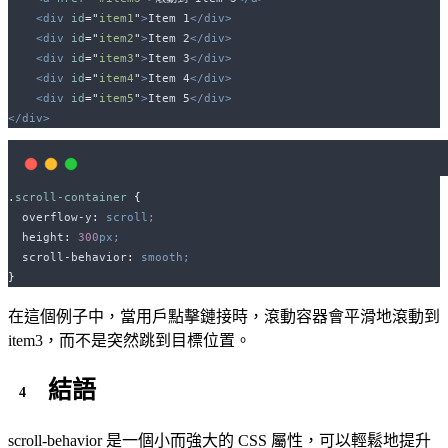
<div
id
=
"
item1
"
>
Item 1
</div>
<div
id
=
"
item2
"
>
Item 2
</div>
<div
id
=
"
item3
"
>
Item 3
</div>
<div
id
=
"
item4
"
>
Item 4
</div>
<div
id
=
"
item5
"
>
Item 5
</div>
</div>
.
scroll-container
{
overflow-y
:
scroll;
height
:
300
px;
scroll-behavior
:
smooth;
}
在這個例子中，當用戶點擊鏈接時，滾動容器會平滑地滾動到
item3，而不是突然跳到目標位置。
結語
scroll-behavior 是一個小而強大的 CSS 屬性，可以輕鬆地提升