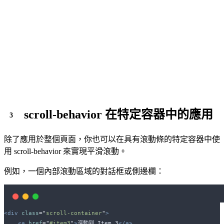
scroll-behavior 在特定容器中的應用
除了應用於整個頁面，你也可以在具有滾動條的特定容器中使
用 scroll-behavior 來實現平滑滾動。
例如，一個內部滾動區域的對話框或側邊欄：
<div
class
=
"
scroll-container
"
>
<a
href
=
"
#item3
"
>
滾動到 Item 3
</a>