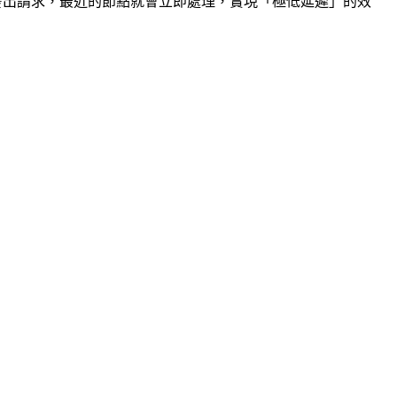
點中，當使用者發出請求，最近的節點就會立即處理，實現「極低延遲」的效