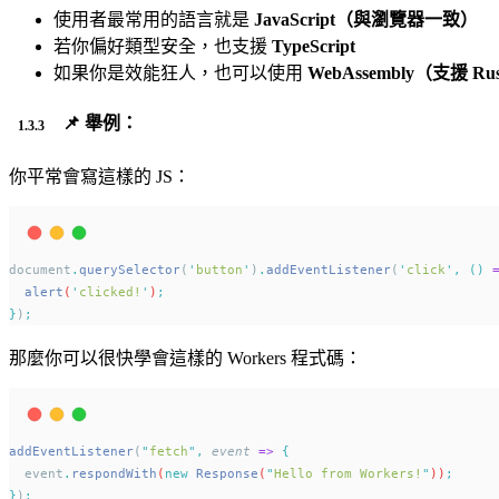
使用者最常用的語言就是
JavaScript（與瀏覽器一致）
若你偏好類型安全，也支援
TypeScript
如果你是效能狂人，也可以使用
WebAssembly（支援 R
📌 舉例：
你平常會寫這樣的 JS：
document
.
querySelector
(
'
button
'
)
.
addEventListener
(
'
click
'
,
()
alert
(
'
clicked!
'
)
;
}
)
;
那麼你可以很快學會這樣的 Workers 程式碼：
addEventListener
(
"
fetch
"
,
event
=>
{
event
.
respondWith
(
new
Response
(
"
Hello from Workers!
"
))
;
}
)
;