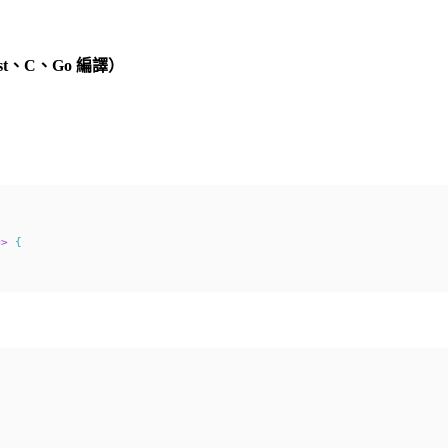
ust、C、Go 編譯）
=>
{