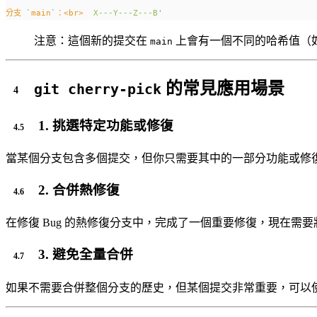
分支
`
main
`
：<br>
X---Y---Z---B
'
注意：這個新的提交在
上會有一個不同的哈希值（
main
的常見應用場景
git cherry-pick
1. 挑選特定功能或修復
當某個分支包含多個提交，但你只需要其中的一部分功能或修
2. 合併熱修復
在修復 Bug 的熱修復分支中，完成了一個重要修復，現在需
3. 避免全量合併
如果不需要合併整個分支的歷史，但某個提交非常重要，可以