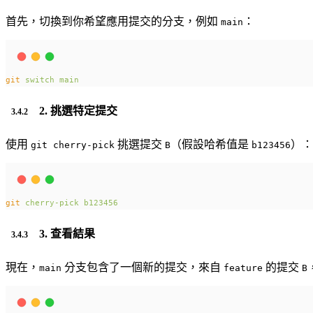
首先，切換到你希望應用提交的分支，例如
：
main
git
switch
main
2. 挑選特定提交
使用
挑選提交
（假設哈希值是
）：
git cherry-pick
B
b123456
git
cherry-pick
b123456
3. 查看結果
現在，
分支包含了一個新的提交，來自
的提交
main
feature
B