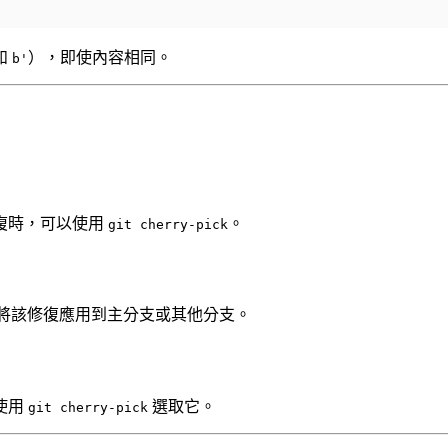
如
），即使內容相同。
b'
復時，可以使用
。
git cherry-pick
要將該修復應用到主分支或其他分支。
使用
選取它。
git cherry-pick