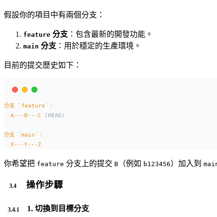
假設你的項目中有兩個分支：
分支
：包含最新的開發功能。
feature
分支
：用於穩定的生產環境。
main
目前的提交歷史如下：
分支
`
feature
`
：
A---B---C
 (HEAD)
分支
`
main
`
：
X---Y---Z
你希望把
分支上的提交
（例如
）加入到
feature
B
b123456
mai
操作步驟
1. 切換到目標分支