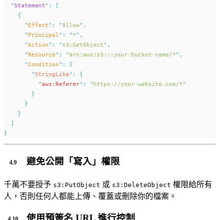
"
Statement
"
:
[
{
"
Effect
"
:
"
Allow
"
,
"
Principal
"
:
"
*
"
,
"
Action
"
:
"
s3:GetObject
"
,
"
Resource
"
:
"
arn:aws:s3:::your-bucket-name/*
"
,
"
Condition
"
:
{
"
StringLike
"
:
{
"
aws:Referer
"
:
"
https://your-website.com/*
"
}
}
}
]
}
避免公開「寫入」權限
千萬不要授予
或
權限給所有
s3:PutObject
s3:DeleteObject
人，否則任何人都能上傳、覆蓋或刪除你的檔案。
使用預簽名 URL 進行控制