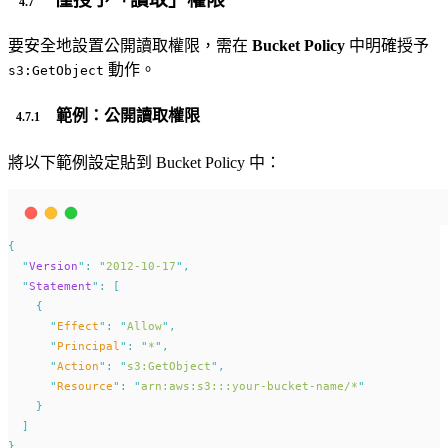
要安全地設置公開讀取權限，需在
Bucket Policy
中明確授予
動作。
s3:GetObject
範例：公開讀取權限
將以下範例設定貼到 Bucket Policy 中：
{
"
Version
"
:
"
2012-10-17
"
,
"
Statement
"
:
[
{
"
Effect
"
:
"
Allow
"
,
"
Principal
"
:
"
*
"
,
"
Action
"
:
"
s3:GetObject
"
,
"
Resource
"
:
"
arn:aws:s3:::your-bucket-name/*
"
}
]
}