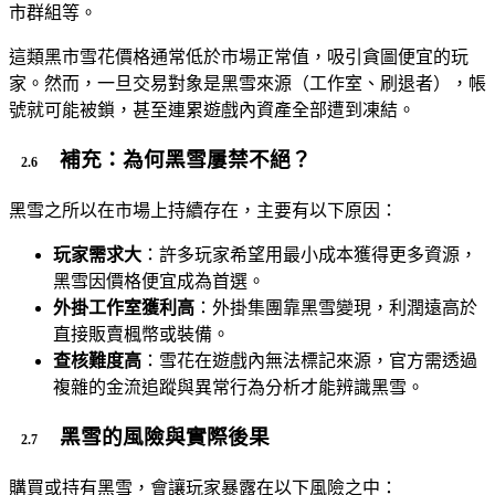
市群組等。
這類黑市雪花價格通常低於市場正常值，吸引貪圖便宜的玩
家。然而，一旦交易對象是黑雪來源（工作室、刷退者），帳
號就可能被鎖，甚至連累遊戲內資產全部遭到凍結。
補充：為何黑雪屢禁不絕？
黑雪之所以在市場上持續存在，主要有以下原因：
玩家需求大
：許多玩家希望用最小成本獲得更多資源，
黑雪因價格便宜成為首選。
外掛工作室獲利高
：外掛集團靠黑雪變現，利潤遠高於
直接販賣楓幣或裝備。
查核難度高
：雪花在遊戲內無法標記來源，官方需透過
複雜的金流追蹤與異常行為分析才能辨識黑雪。
黑雪的風險與實際後果
購買或持有黑雪，會讓玩家暴露在以下風險之中：