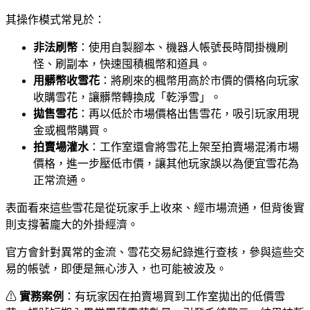
其操作模式常見於：
非法刷幣
：使用自製腳本、機器人帳號長時間掛機刷
怪、刷副本，快速囤積楓幣和道具。
用髒幣收雪花
：將刷來的楓幣用高於市價的價格向玩家
收購雪花，讓髒幣轉換成「乾淨雪」。
拋售雪花
：再以低於市場價格出售雪花，吸引玩家用現
金或楓幣購買。
拍賣場灌水
：工作室還會將雪花上架至拍賣場混淆市場
價格，進一步壓低市價，讓其他玩家誤以為便宜雪花為
正常流通。
表面看來這些雪花是從玩家手上收來、經市場流通，但背後實
則支撐著龐大的外掛經濟。
官方會針對異常的金流、雪花交易紀錄進行查核，參與這些交
易的帳號，即便是無心涉入，也可能被波及。
⚠
實務案例
：有玩家因在拍賣場買到工作室拋出的低價雪