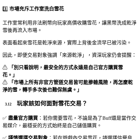
3️⃣
市場充斥工作室洗白雪花
工作室常利用非法刷幣向玩家高價收購雪花，讓黑幣洗成乾淨
雪後再流入市場。
表面看起來雪花是乾淨來源，實際上背後金流早已被污染。
因此，即便交易對象強調「來源乾淨」，資深玩家仍會提醒：
⚠
「別只看說明，最安全的方式永遠是自己官方購買雪
花。」
⚠
「市場上所有非官方管道交易皆可能摻雜風險，再怎麼乾
淨的雪，轉手多次後也難保無虞。」
玩家該如何面對雪花交易？
✅
盡量官方購買
：若你需要雪花，不論是為了Buff還是當作交
易媒介，最穩妥的方式始終是自己儲值購買。
✅
謹慎選擇交易對象
：若在遊戲內交易雪花，請選擇信譽良