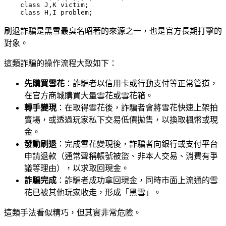
    class J,K victim;

    class H,I problem;
刷退詐騙是黑雪最臭名昭著的來源之一，也是官方長期打擊的
對象。
這類詐騙的操作流程大致如下：
先購買雪花
：詐騙者以信用卡或行動支付等正常管道，
在官方商城購買大量雪花或雪花箱。
轉手變現
：在取得雪花後，詐騙者會將雪花快速上架拍
賣場，或透過玩家私下交易低價拋售，以換取楓幣或現
金。
發動刷退
：完成雪花變現後，詐騙者向銀行或支付平台
申請退款（通常聲稱帳號被盜、非本人交易、消費有爭
議等理由），以求取回現金。
詐騙完成
：詐騙者成功拿回現金，同時市面上流通的雪
花已被其他玩家收走，形成「黑雪」。
這類手法看似精巧，但其實非常危險。