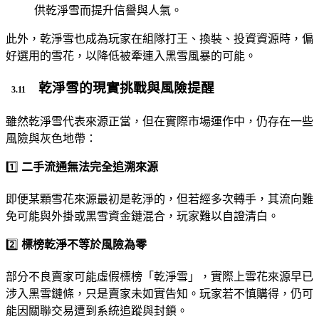
供乾淨雪而提升信譽與人氣。
此外，乾淨雪也成為玩家在組隊打王、換裝、投資資源時，偏
好選用的雪花，以降低被牽連入黑雪風暴的可能。
乾淨雪的現實挑戰與風險提醒
雖然乾淨雪代表來源正當，但在實際市場運作中，仍存在一些
風險與灰色地帶：
1️⃣
二手流通無法完全追溯來源
即便某顆雪花來源最初是乾淨的，但若經多次轉手，其流向難
免可能與外掛或黑雪資金鏈混合，玩家難以自證清白。
2️⃣
標榜乾淨不等於風險為零
部分不良賣家可能虛假標榜「乾淨雪」，實際上雪花來源早已
涉入黑雪鏈條，只是賣家未如實告知。玩家若不慎購得，仍可
能因關聯交易遭到系統追蹤與封鎖。