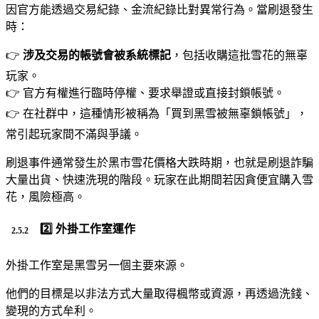
因官方能透過交易紀錄、金流紀錄比對異常行為。當刷退發生
時：
👉
涉及交易的帳號會被系統標記
，包括收購這批雪花的無辜
玩家。
👉 官方有權進行臨時停權、要求舉證或直接封鎖帳號。
👉 在社群中，這種情形被稱為「買到黑雪被無辜鎖帳號」，
常引起玩家間不滿與爭議。
刷退事件通常發生於黑市雪花價格大跌時期，也就是刷退詐騙
大量出貨、快速洗現的階段。玩家在此期間若因貪便宜購入雪
花，風險極高。
2️⃣ 外掛工作室運作
外掛工作室是黑雪另一個主要來源。
他們的目標是以非法方式大量取得楓幣或資源，再透過洗錢、
變現的方式牟利。