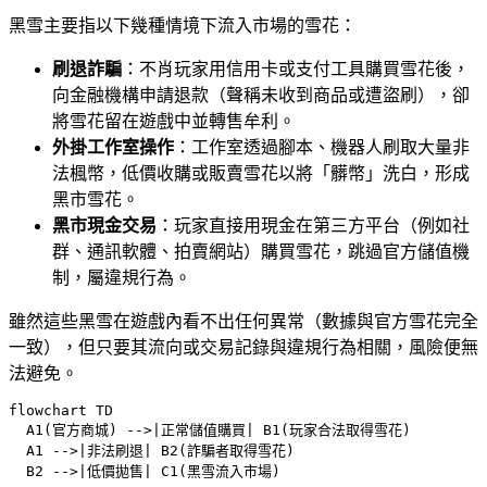
黑雪主要指以下幾種情境下流入市場的雪花：
刷退詐騙
：不肖玩家用信用卡或支付工具購買雪花後，
向金融機構申請退款（聲稱未收到商品或遭盜刷），卻
將雪花留在遊戲中並轉售牟利。
外掛工作室操作
：工作室透過腳本、機器人刷取大量非
法楓幣，低價收購或販賣雪花以將「髒幣」洗白，形成
黑市雪花。
黑市現金交易
：玩家直接用現金在第三方平台（例如社
群、通訊軟體、拍賣網站）購買雪花，跳過官方儲值機
制，屬違規行為。
雖然這些黑雪在遊戲內看不出任何異常（數據與官方雪花完全
一致），但只要其流向或交易記錄與違規行為相關，風險便無
法避免。
flowchart TD

  A1(官方商城) -->|正常儲值購買| B1(玩家合法取得雪花)

  A1 -->|非法刷退| B2(詐騙者取得雪花)

  B2 -->|低價拋售| C1(黑雪流入市場)
