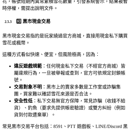
花，帳號短期內異常累積雪花數量，引發系統警示，結果被暫
時停權，需提出說明文件。
3️⃣ 黑市現金交易
黑市現金交易指的是玩家繞過官方商城，直接用現金私下購買
雪花或楓幣。
這種方式看似快速、便宜，但風險極高，因為：
違反遊戲規範
：任何現金私下交易（不經官方商城）皆
屬違規行為，一旦被舉報或查到，官方可依規定封鎖帳
號。
交易對象不明
：黑市上的賣家多數是工作室或詐騙集
團，買家難以確認雪花來源是否合法。
安全性低
：私下交易無官方保障，常見詐騙（收錢不給
貨）、釣魚（要求先提供帳密驗證）或雙方糾紛（例如
貨到付款遭棄單）。
常見黑市交易平台包括：8591、PTT 遊戲板、LINE/Discord 黑