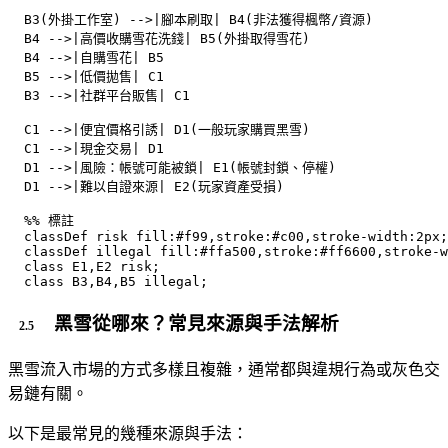
  B3(外掛工作室) -->|腳本刷取| B4(非法獲得楓幣/資源)

  B4 -->|高價收購雪花洗錢| B5(外掛取得雪花)

  B4 -->|自購雪花| B5

  B5 -->|低價拋售| C1

  B3 -->|社群平台販售| C1

  C1 -->|便宜價格引誘| D1(一般玩家購買黑雪)

  C1 -->|現金交易| D1

  D1 -->|風險：帳號可能被鎖| E1(帳號封鎖、停權)

  D1 -->|難以自證來源| E2(玩家資產受損)

  %% 標註

  classDef risk fill:#f99,stroke:#c00,stroke-width:2px;

  classDef illegal fill:#ffa500,stroke:#ff6600,stroke-w
  class E1,E2 risk;

  class B3,B4,B5 illegal;
黑雪從哪來？常見來源與手法解析
黑雪流入市場的方式多樣且複雜，通常都與違規行為或灰色交
易鏈有關。
以下是最常見的幾種來源與手法：