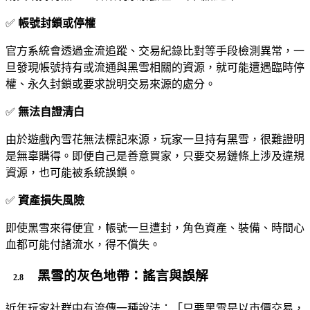
✅
帳號封鎖或停權
官方系統會透過金流追蹤、交易紀錄比對等手段檢測異常，一
旦發現帳號持有或流通與黑雪相關的資源，就可能遭遇臨時停
權、永久封鎖或要求說明交易來源的處分。
✅
無法自證清白
由於遊戲內雪花無法標記來源，玩家一旦持有黑雪，很難證明
是無辜購得。即便自己是善意買家，只要交易鏈條上涉及違規
資源，也可能被系統誤鎖。
✅
資產損失風險
即使黑雪來得便宜，帳號一旦遭封，角色資產、裝備、時間心
血都可能付諸流水，得不償失。
黑雪的灰色地帶：謠言與誤解
近年玩家社群中有流傳一種說法：「只要黑雪是以市價交易，