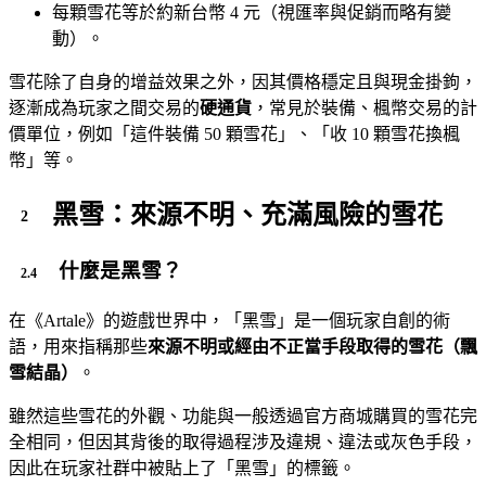
每顆雪花等於約新台幣 4 元（視匯率與促銷而略有變
動）。
雪花除了自身的增益效果之外，因其價格穩定且與現金掛鉤，
逐漸成為玩家之間交易的
硬通貨
，常見於裝備、楓幣交易的計
價單位，例如「這件裝備 50 顆雪花」、「收 10 顆雪花換楓
幣」等。
黑雪：來源不明、充滿風險的雪花
什麼是黑雪？
在《Artale》的遊戲世界中，「黑雪」是一個玩家自創的術
語，用來指稱那些
來源不明或經由不正當手段取得的雪花（飄
雪結晶）
。
雖然這些雪花的外觀、功能與一般透過官方商城購買的雪花完
全相同，但因其背後的取得過程涉及違規、違法或灰色手段，
因此在玩家社群中被貼上了「黑雪」的標籤。