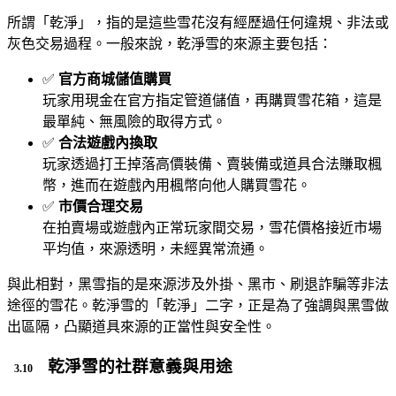
所謂「乾淨」，指的是這些雪花沒有經歷過任何違規、非法或
灰色交易過程。一般來說，乾淨雪的來源主要包括：
✅
官方商城儲值購買
玩家用現金在官方指定管道儲值，再購買雪花箱，這是
最單純、無風險的取得方式。
✅
合法遊戲內換取
玩家透過打王掉落高價裝備、賣裝備或道具合法賺取楓
幣，進而在遊戲內用楓幣向他人購買雪花。
✅
市價合理交易
在拍賣場或遊戲內正常玩家間交易，雪花價格接近市場
平均值，來源透明，未經異常流通。
與此相對，黑雪指的是來源涉及外掛、黑市、刷退詐騙等非法
途徑的雪花。乾淨雪的「乾淨」二字，正是為了強調與黑雪做
出區隔，凸顯道具來源的正當性與安全性。
乾淨雪的社群意義與用途