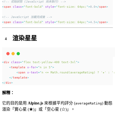
<!-- 初始狀態 (JavaScript 尚未執行) -->
<
span
class
=
"
font-bold
"
style
=
"
font-size: 64px;
"
>
0.0
</
span
>
<!-- JavaScript 加載完成後 -->
<
span
class
=
"
font-bold
"
style
=
"
font-size: 64px;
"
>
4.5
</
span
>
渲染星星
<
div
class
=
"
flex text-yellow-400 text-3xl
"
>
<
template
x-for
=
"
n in 5
"
>
<
span
x-text
=
"
n <= Math.round(averageRating) ? '★' : '
</
template
>
</
div
>
解釋：
它的目的是用
Alpine.js
來根據平均評分 (
) 動態
averageRating
渲染「實心星 (★)」或「空心星 (☆)」。