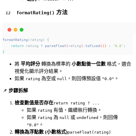
方法
formatRating()
formatRating
(rating) 
{
return
rating
?
parseFloat
(
rating
)
.
toFixed
(
1
) 
:
'
0.0
'
;
}
將
平均評分
轉換為標準的
小數點後一位數
格式，適合
視覺化顯示評分結果。
如果
為空或
，則回傳預設值
。
rating
null
"0.0"
📌
步驟拆解
檢查數值是否存在
return rating ? ...
如果
有值，繼續執行轉換。
rating
如果
為
或
，則回傳
rating
null
undefined
。
"0.0"
轉換為浮點數 (小數格式)
parseFloat(rating)