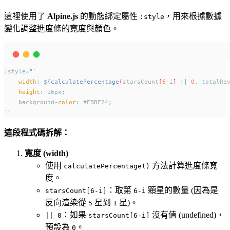
這裡使用了
Alpine.js
的動態綁定屬性
，用來根據數據
:style
變化調整進度條的寬度與顏色。
:style
=
"
`
width
:
 $
{
calculatePercentage
(
starsCount
[
6
-
i
] 
||
0
,
totalRe
height
:
 16px
;
    background
-
color
:
 #FBBF24
;
`
"
這段程式碼拆解：
寬度 (width)
使用
方法計算進度條寬
calculatePercentage()
度。
：取第
顆星的數量 (因為是
starsCount[6-i]
6-i
反向渲染從
星到
星)。
5
1
：如果
沒有值 (undefined)，
|| 0
starsCount[6-i]
預設為
。
0