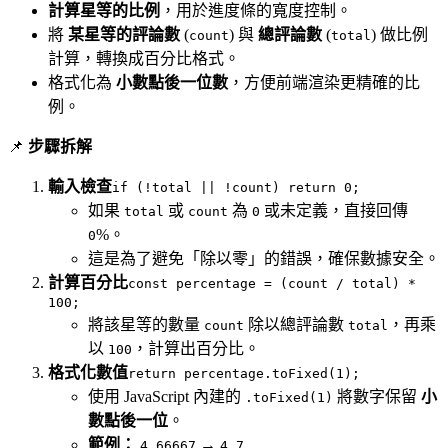
計算星等的比例
，用於進度條的寬度控制。
將
某星等的評論數
(
) 與
總評論數
(
) 做比例
count
total
計算，轉換成百分比格式。
格式化為
小數點後一位數
，方便前端渲染更精確的比
例。
📌
步驟拆解
輸入檢查
if (!total || !count) return 0;
如果
或
為
或未定義，直接回傳
total
count
0
%。
0
這是為了避免「除以零」的錯誤，確保數據安全。
計算百分比
const percentage = (count / total) *
100;
將該星等的數量
除以總評論數
，再乘
count
total
以
，計算出百分比。
100
格式化數值
return percentage.toFixed(1);
使用 JavaScript 內建的
將數字保留
小
.toFixed(1)
數點後一位
。
範例：
→
4.66667
4.7