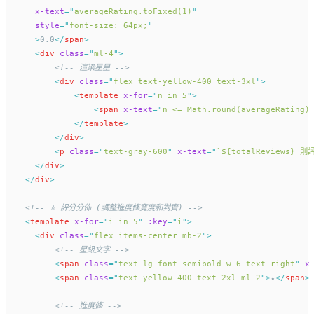
x-text
=
"
averageRating.toFixed(1)
"
style
=
"
font-size: 64px;
"
      >
0.0
</
span
>
<
div
class
=
"
ml-4
"
>
<!-- 渲染星星 -->
<
div
class
=
"
flex text-yellow-400 text-3xl
"
>
<
template
x-for
=
"
n in 5
"
>
<
span
x-text
=
"
n <= Math.round(averageRating)
</
template
>
</
div
>
<
p
class
=
"
text-gray-600
"
x-text
=
"
`${totalReviews} 則
</
div
>
</
div
>
<!-- ⭐ 評分分佈 (調整進度條寬度和對齊) -->
<
template
x-for
=
"
i in 5
"
:key
=
"
i
"
>
<
div
class
=
"
flex items-center mb-2
"
>
<!-- 星級文字 -->
<
span
class
=
"
text-lg font-semibold w-6 text-right
"
x
<
span
class
=
"
text-yellow-400 text-2xl ml-2
"
>
★
</
span
>
<!-- 進度條 -->