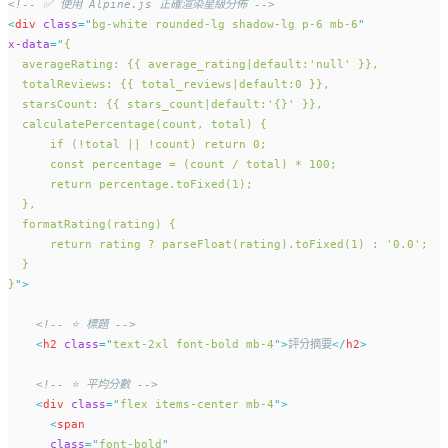
<!-- ✅ 使用 Alpine.js 正確渲染星級分佈 -->
<
div
class
=
"
bg-white rounded-lg shadow-lg p-6 mb-6
"
x-data
=
"
{ 
  averageRating: {{ average_rating|default:'null' }}, 
  totalReviews: {{ total_reviews|default:0 }},
  starsCount: {{ stars_count|default:'{}' }},
  calculatePercentage(count, total) {
      if (!total || !count) return 0;
      const percentage = (count / total) * 100;
      return percentage.toFixed(1);
  },
  formatRating(rating) {
      return rating ? parseFloat(rating).toFixed(1) : '0.0';
  }
}
"
>
<!-- ⭐ 標題 -->
<
h2
class
=
"
text-2xl font-bold mb-4
"
>
評分摘要
</
h2
>
<!-- ⭐ 平均分數 -->
<
div
class
=
"
flex items-center mb-4
"
>
<
span
class
=
"
font-bold
"