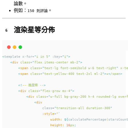
論數。
例如：
。
150 則評論
渲染星等分佈
<
template x-for=
"
i in 5
"
 :key=
"
i
"
>
<
div
class=
"
flex items-center mb-2
"
>
<
span
class=
"
text-lg font-semibold w-6 text-right
"
x-t
<
span
class=
"
text-yellow-400 text-2xl ml-2
"
>
★
<
/spa
n
>
<!
--
進度條
--
>
<
div
class=
"
flex-grow mx-4
"
>
<
div
class=
"
w-full bg-gray-200 h-4 rounded-lg over
<
div
                    class
=
"
transition-all duration-300
"
:style
=
"
`
width:
${
calculatePercentage
(
starsCoun
height:
16
px
;