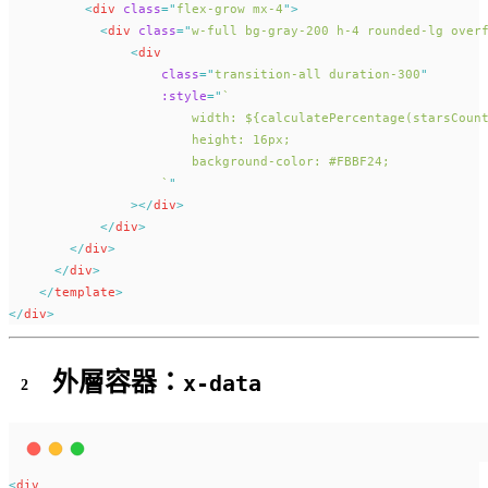
<
div
class
=
"
flex-grow mx-4
"
>
<
div
class
=
"
w-full bg-gray-200 h-4 rounded-lg over
<
div
class
=
"
transition-all duration-300
"
:style
=
"
`
                        width: ${calculatePercentage(starsCoun
                        height: 16px; 
                        background-color: #FBBF24;
                    `
"
                ></
div
>
</
div
>
</
div
>
</
div
>
</
template
>
</
div
>
外層容器：
x-data
<
div