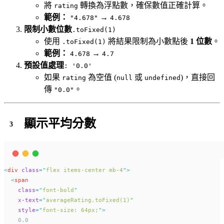
將
轉換為浮點數，確保數值正確計算。
rating
範例：
→
"4.678"
4.678
限制小數位數
.toFixed(1)
使用
將結果限制為小數點後
1 位數
。
.toFixed(1)
範例：
→
4.678
4.7
預設值處理
: '0.0'
如果
為空值 (
或
)，直接回
rating
null
undefined
傳
。
"0.0"
顯示平均分數
<
div
class
=
"
flex items-center mb-4
"
>
<
span
class
=
"
font-bold
"
x-text
=
"
averageRating.toFixed(1)
"
style
=
"
font-size: 64px;
"
>
    0.0