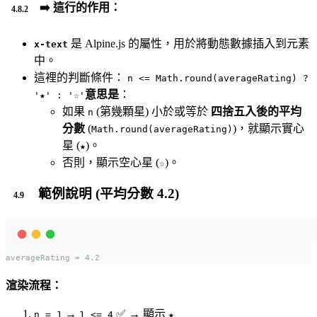
➡️
這行的作用：
是 Alpine.js 的屬性，用於將動態數據插入到元素
x-text
中。
這裡的判斷條件：
n <= Math.round(averageRating) ?
意思是
：
'★' : '☆'
如果
(第幾顆星) 小於或等於
四捨五入後的平均
n
分數
(
)，就顯示實心
Math.round(averageRating)
星 (
)。
★
否則，顯示空心星 (
)。
☆
範例說明 (平均分數 4.2)
averageRating = 4.2
渲染流程：
→
✅ → 顯示
n = 1
1 <= 4
★