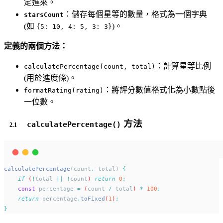
定進來。
：儲存每個星等的數量，格式為一個字典
starsCount
(如
)。
{5: 10, 4: 5, 3: 3}
定義的兩個方法：
：計算星等比例
calculatePercentage(count, total)
(用於進度條)。
：將評分數值格式化為小數點後
formatRating(rating)
一位數。
方法
calculatePercentage()
calculatePercentage
(count
,
 total) 
{
if
 (
!
total
||
!
count
) 
return
0
;
const
percentage
=
 (
count
/
total
) 
*
100
;
return
percentage
.
toFixed
(
1
)
;
}