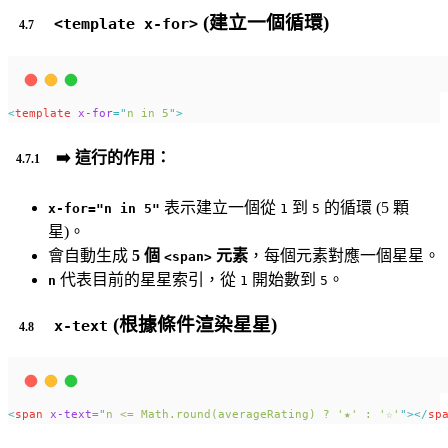
(建立一個循環)
<template x-for>
<
template
x-for
=
"
n in 5
"
>
➡️
這行的作用：
表示建立一個從
到
的循環 (5 顆
x-for="n in 5"
1
5
星)。
會自動生成
5 個
元素
，每個元素對應一個星星。
<span>
代表目前的星星索引，從
開始數到
。
n
1
5
(根據條件渲染星星)
x-text
<
span
x-text
=
"
n <= Math.round(averageRating) ? '★' : '☆'
"
></
sp