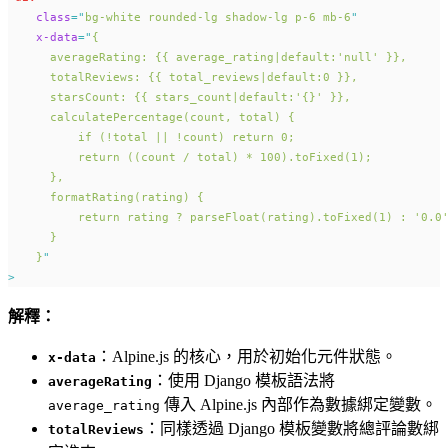
class
=
"
bg-white rounded-lg shadow-lg p-6 mb-6
"
x-data
=
"
{ 
      averageRating: {{ average_rating|default:'null' }}, 
      totalReviews: {{ total_reviews|default:0 }},
      starsCount: {{ stars_count|default:'{}' }},
      calculatePercentage(count, total) {
          if (!total || !count) return 0;
          return ((count / total) * 100).toFixed(1);
      },
      formatRating(rating) {
          return rating ? parseFloat(rating).toFixed(1) : '0.0
      }
    }
"
>
解釋：
：Alpine.js 的核心，用於初始化元件狀態。
x-data
：使用 Django 模板語法將
averageRating
傳入 Alpine.js 內部作為數據綁定變數。
average_rating
：同樣透過 Django 模板變數將總評論數綁
totalReviews