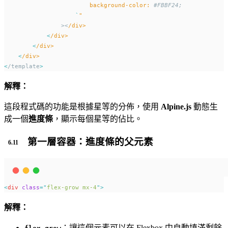
background-color:
#FBBF24;
`
"
                ><
/div>
<
/div>
<
/div>
<
/div>
<
/template
>
解釋：
這段程式碼的功能是根據星等的分佈，使用
Alpine.js
動態生
成一個
進度條
，顯示每個星等的佔比。
第一層容器：進度條的父元素
<
div
class
=
"
flex-grow mx-4
"
>
解釋：
：讓這個元素可以在 Flexbox 中自動填滿剩餘