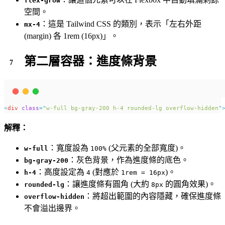
flex-grow
空間。
：這是 Tailwind CSS 的類別，表示「左右外距
mx-4
(margin) 各 1rem (16px)」。
第二層容器：進度條背景
<
div
class
=
"
w-full bg-gray-200 h-4 rounded-lg overflow-hidden
"
解釋：
：寬度設為
(父元素的全部寬度)。
w-full
100%
：灰色背景，作為進度條的底色。
bg-gray-200
：高度設定為
(對應於
)。
h-4
4
1rem = 16px
：讓進度條有圓角 (大約
的圓角效果)。
rounded-lg
8px
：將超出範圍的內容隱藏，確保進度條
overflow-hidden
不會溢出邊界。