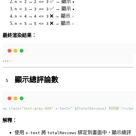
→
✅ → 顯示
n = 2
2 <= 3
★
→
✅ → 顯示
n = 3
3 <= 3
★
→
❌ → 顯示
n = 4
4 <= 3
☆
→
❌ → 顯示
n = 5
5 <= 3
☆
最終渲染結果：
★★★☆☆
顯示總評論數
<
p class=
"
text-gray-600
"
 x-text=
"`${
totalReviews
}
 則評論
`"
></p
>
解釋：
使用
將
綁定到畫面中，顯示總評
x-text
totalReviews