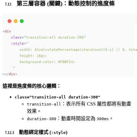
第三層容器 (關鍵)：動態控制的進度條
<
div
class
=
"
transition-all duration-300
"
:style
=
"
`
        width: ${calculatePercentage(starsCount[6-i] || 0, tot
        height: 16px; 
        background-color: #FBBF24;
    `
"
></
div
>
這裡是進度條的核心邏輯：
class="transition-all duration-300"
：表示所有 CSS 屬性都將有動畫
transition-all
效果。
：動畫時間設定為
。
duration-300
300ms
動態綁定樣式 (
)
:style