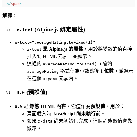
</
span
>
解釋：
(Alpine.js 綁定屬性)
x-text
x-text="averageRating.toFixed(1)"
是 Alpine.js 的屬性
，用於將變數的值直接
x-text
插入到 HTML 元素中並顯示。
這裡的
會將
averageRating.toFixed(1)
格式化為小數點後
1 位數
，並顯示
averageRating
在這個
元素內。
<span>
(預設值)
0.0
是
靜態 HTML 內容
，它僅作為
預設值
，用於：
0.0
頁面載入時
JavaScript 尚未執行前
。
如果
尚未初始化完成，這個靜態數值會先
x-data
顯示。