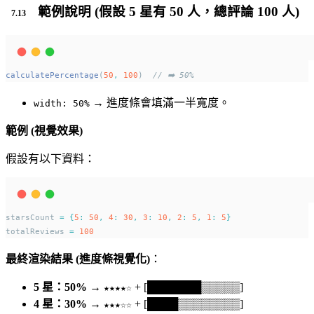
範例說明 (假設 5 星有 50 人，總評論 100 人)
calculatePercentage
(
50
,
100
)  
// ➡️ 50%
→ 進度條會填滿一半寬度。
width: 50%
範例 (視覺效果)
假設有以下資料：
starsCount 
=
{
5
:
50
,
4
:
30
,
3
:
10
,
2
:
5
,
1
:
5
}
totalReviews 
=
100
最終渲染結果 (進度條視覺化)
：
5 星：50%
→
+ [███████▒▒▒▒▒]
★★★★☆
4 星：30%
→
+ [████▒▒▒▒▒▒▒▒]
★★★☆☆